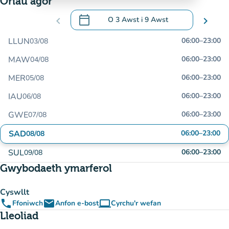
Oriau agor
calendar_today
chevron_left
O
3 Awst
i
9 Awst
chevron_right
.
Agor y calendr i newid dyddiadau
LLUN
06:00
–
23:00
03/08
MAW
06:00
–
23:00
04/08
MER
06:00
–
23:00
05/08
IAU
06:00
–
23:00
06/08
GWE
06:00
–
23:00
07/08
SAD
06:00
–
23:00
08/08
SUL
06:00
–
23:00
09/08
Gwybodaeth ymarferol
Cyswllt
phone
email
computer
Ffoniwch
Anfon e-bost
Cyrchu'r wefan
(tab newydd)
Lleoliad