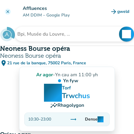
Mynd i'r prif gynnwys
Affluences
arrow_forward
gweld
clear
(tab n
AM DDIM
– Google Play
search
See
Chwilio am sefydliad
Neoness Bourse opéra
Neoness Bourse opéra
place
21 rue de la banque, 75002 Paris, France
(agor yn Google Maps)
(tab newydd)
Ar agor
-
Yn cau am 11:00 yh
Yn fyw
man
man
man
Torf
Trwchus
insights
Rhagolygon
trending_flat
10:30
–
23:00
Dense
man
man
man
Sefydlog