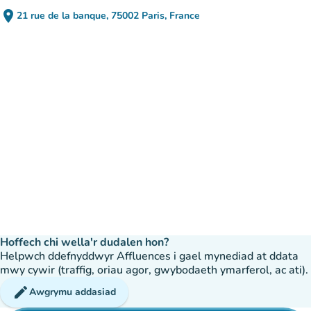
place
21 rue de la banque, 75002 Paris, France
(agor yn Google Maps)
(tab newydd)
Hoffech chi wella'r dudalen hon?
Helpwch ddefnyddwyr Affluences i gael mynediad at ddata
mwy cywir (traffig, oriau agor, gwybodaeth ymarferol, ac ati).
edit
Awgrymu addasiad