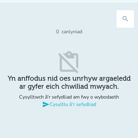
search
0
canlyniad
content_paste_off
Yn anffodus nid oes unrhyw argaeledd
ar gyfer eich chwiliad mwyach.
Cysylltwch â'r sefydliad am fwy o wybodaeth
send
Cysylltu â'r sefydliad