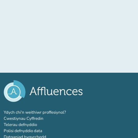
(tab newydd)
Ydych chi'n weithiwr proffesiynol?
Cwestiynau Cyffredin
Telerau defnyddio
Polisi defnyddio data
Datganiad hygyrchedd