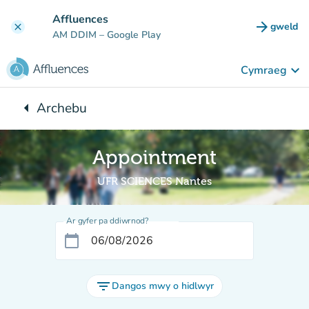
Mynd i'r prif gynnwys
Affluences
arrow_forward
gweld
clear
(tab n
AM DDIM
– Google Play
keyboard_arrow_down
Cymraeg
arrow_left
Archebu
Yn ôl i:
Appointment
UFR SCIENCES Nantes
Ar gyfer pa ddiwrnod?
calendar_today
filter_list
Dangos mwy o hidlwyr