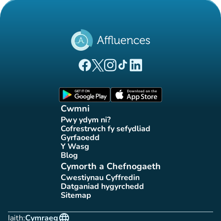
(tab newydd)
(tab newydd)
(tab newydd)
(tab newydd)
(tab newydd)
Tudalen Facebook Affluences
Tudalen Twitter Affluences
Tudalen Instagram Affluences
Tudalen Tiktok Affluences
Tudalen LinkedIn Affluen
(tab newydd)
(tab newydd)
Cwmni
Pwy ydym ni?
(tab newydd)
Cofrestrwch fy sefydliad
(tab newydd)
Gyrfaoedd
(tab newydd)
Y Wasg
(tab newydd)
Blog
(tab newydd)
Cymorth a Chefnogaeth
Cwestiynau Cyffredin
(tab newydd)
Datganiad hygyrchedd
(tab newydd)
Sitemap
(tab newydd)
language
Iaith:
Cymraeg