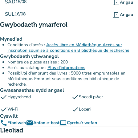
SAD
15/08
door_front
Ar gau
SUL
16/08
door_front
Ar gau
Gwybodaeth ymarferol
Mynediad
Conditions d'accès :
Accès libre en Médiathèque Accès sur
inscription soumise à conditions en Bibliothèque de recherche
Gwybodaeth ychwanegol
Nombre de places assises : 200
Accès au catalogue :
Plus d'informations
Possibilité d'emprunt des livres : 5000 titres empruntables en
Médiathèque. Emprunt sous conditions en bibliothèque de
recherche.
Gwasanaethau sydd ar gael
check
check
Hygyrchedd
Socedi pŵer
check
check
Wi-Fi
Loceri
Cyswllt
phone
email
computer
Ffoniwch
Anfon e-bost
Cyrchu'r wefan
(tab newydd)
Lleoliad