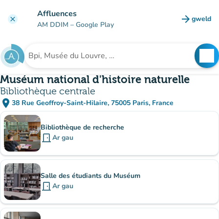
Mynd i'r prif gynnwys
Affluences
arrow_forward
gweld
clear
(tab n
AM DDIM
– Google Play
search
See
Chwilio am sefydliad
Muséum national d'histoire naturelle
Bibliothèque centrale
place
38 Rue Geoffroy-Saint-Hilaire, 75005 Paris, France
(agor yn Google Maps)
(tab newydd)
Is-sefydliadau
Bibliothèque de recherche
door_front
Ar gau
Salle des étudiants du Muséum
door_front
Ar gau