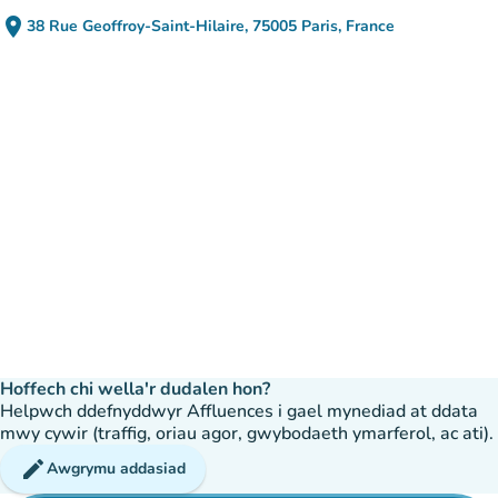
place
38 Rue Geoffroy-Saint-Hilaire, 75005 Paris, France
(agor yn Google Maps)
(tab newydd)
Hoffech chi wella'r dudalen hon?
Helpwch ddefnyddwyr Affluences i gael mynediad at ddata
mwy cywir (traffig, oriau agor, gwybodaeth ymarferol, ac ati).
edit
Awgrymu addasiad