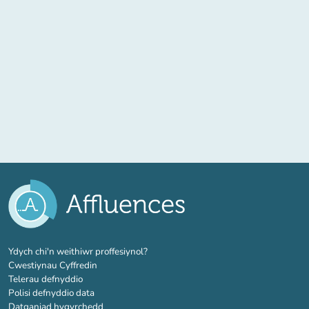
(tab newydd)
Ydych chi'n weithiwr proffesiynol?
Cwestiynau Cyffredin
Telerau defnyddio
Polisi defnyddio data
Datganiad hygyrchedd