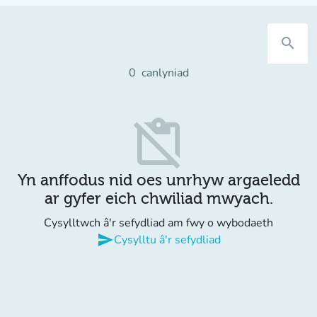
search
0
canlyniad
content_paste_off
Yn anffodus nid oes unrhyw argaeledd
ar gyfer eich chwiliad mwyach.
Cysylltwch â'r sefydliad am fwy o wybodaeth
send
Cysylltu â'r sefydliad