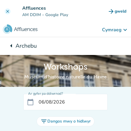
Mynd i'r prif gynnwys
Affluences
arrow_forward
gweld
clear
(tab n
AM DDIM
– Google Play
keyboard_arrow_down
Cymraeg
arrow_left
Archebu
Yn ôl i:
Workshops
Muséum d'histoire naturelle du Havre
Ar gyfer pa ddiwrnod?
calendar_today
filter_list
Dangos mwy o hidlwyr