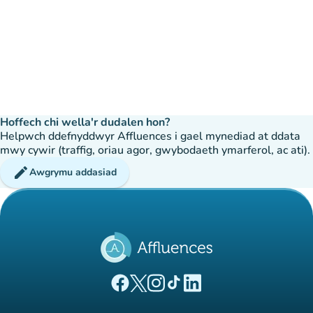
Hoffech chi wella'r dudalen hon?
Helpwch ddefnyddwyr Affluences i gael mynediad at ddata
mwy cywir (traffig, oriau agor, gwybodaeth ymarferol, ac ati).
edit
Awgrymu addasiad
(tab newydd)
(tab newydd)
(tab newydd)
(tab newydd)
(tab newydd)
Tudalen Facebook Affluences
Tudalen Twitter Affluences
Tudalen Instagram Affluences
Tudalen Tiktok Affluences
Tudalen LinkedIn Affluen