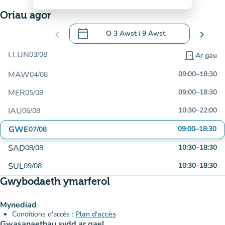
Oriau agor
calendar_today
chevron_left
O
3 Awst
i
9 Awst
chevron_right
.
Agor y calendr i newid dyddiadau
LLUN
03/08
door_front
Ar gau
MAW
09:00
–
18:30
04/08
MER
09:00
–
18:30
05/08
IAU
10:30
–
22:00
06/08
GWE
09:00
–
18:30
07/08
SAD
10:30
–
18:30
08/08
SUL
10:30
–
18:30
09/08
Gwybodaeth ymarferol
Mynediad
Conditions d'accès :
Plan d'accès
Gwasanaethau sydd ar gael