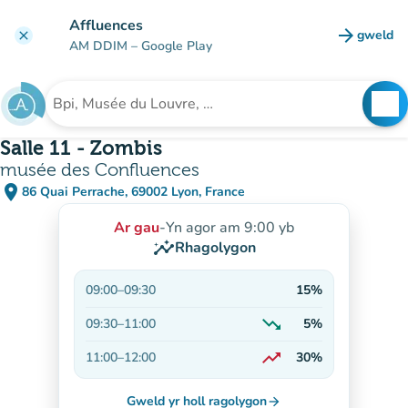
Mynd i'r prif gynnwys
Affluences
arrow_forward
gweld
clear
(tab n
AM DDIM
– Google Play
search
See
Chwilio am sefydliad
Salle 11 - Zombis
musée des Confluences
place
86 Quai Perrache, 69002 Lyon, France
(agor yn Google Maps)
(tab newydd)
Ar gau
-
Yn agor am 9:00 yb
insights
Rhagolygon
09:00
–
09:30
15%
trending_down
09:30
–
11:00
5%
Yn lleihau
trending_up
11:00
–
12:00
30%
Ar gynnydd
Gweld yr holl ragolygon
arrow_forward