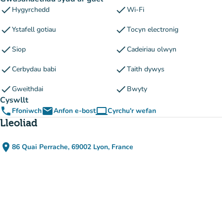
check
check
Hygyrchedd
Wi-Fi
check
check
Ystafell gotiau
Tocyn electronig
check
check
Siop
Cadeiriau olwyn
check
check
Cerbydau babi
Taith dywys
check
check
Gweithdai
Bwyty
Cyswllt
phone
email
computer
Ffoniwch
Anfon e-bost
Cyrchu'r wefan
(tab newydd)
Lleoliad
place
86 Quai Perrache, 69002 Lyon, France
(agor yn Google Maps)
(tab newydd)