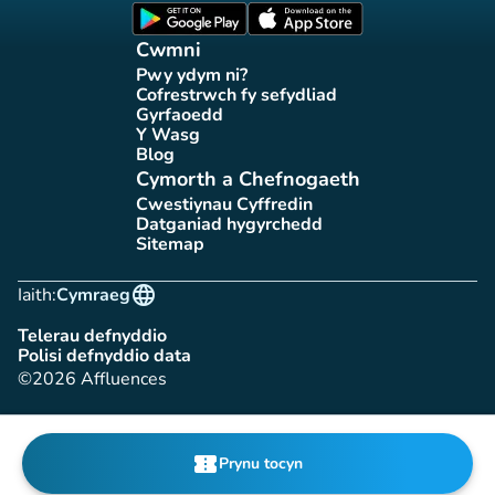
(tab newydd)
(tab newydd)
Cwmni
Pwy ydym ni?
(tab newydd)
Cofrestrwch fy sefydliad
(tab newydd)
Gyrfaoedd
(tab newydd)
Y Wasg
(tab newydd)
Blog
(tab newydd)
Cymorth a Chefnogaeth
Cwestiynau Cyffredin
(tab newydd)
Datganiad hygyrchedd
(tab newydd)
Sitemap
(tab newydd)
language
Iaith:
Cymraeg
Telerau defnyddio
(tab newydd)
Polisi defnyddio data
(tab newydd)
©2026 Affluences
confirmation_number
Prynu tocyn
(tab newydd)