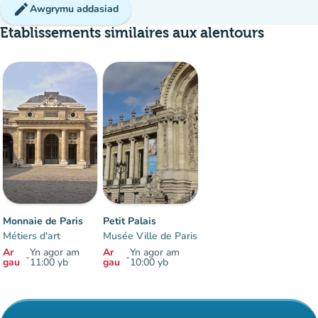
edit
Awgrymu addasiad
Etablissements similaires aux alentours
Monnaie de Paris
Petit Palais
Métiers d'art
Musée Ville de Paris
Ar
Yn agor am
Ar
Yn agor am
-
-
gau
11:00 yb
gau
10:00 yb
Eitemau 1 i 2 o 2