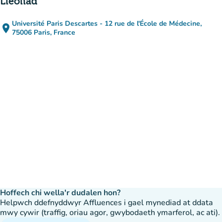
Lleoliad
Université Paris Descartes - 12 rue de l'École de Médecine,
place
(agor yn Google Maps)
(tab newydd)
75006 Paris, France
Hoffech chi wella'r dudalen hon?
Helpwch ddefnyddwyr Affluences i gael mynediad at ddata
mwy cywir (traffig, oriau agor, gwybodaeth ymarferol, ac ati).