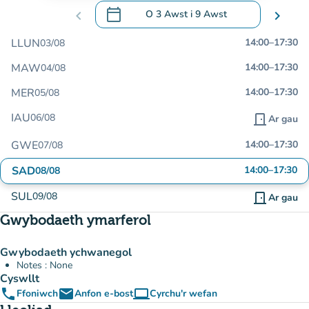
calendar_today
chevron_left
O
3 Awst
i
9 Awst
chevron_right
.
Agor y calendr i newid dyddiadau
LLUN
14:00
–
17:30
03/08
MAW
14:00
–
17:30
04/08
MER
14:00
–
17:30
05/08
IAU
06/08
door_front
Ar gau
GWE
14:00
–
17:30
07/08
SAD
14:00
–
17:30
08/08
SUL
09/08
door_front
Ar gau
Gwybodaeth ymarferol
Gwybodaeth ychwanegol
Notes : None
Cyswllt
phone
email
computer
Ffoniwch
Anfon e-bost
Cyrchu'r wefan
(tab newydd)