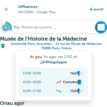
Mynd i'r prif gynnwys
Affluences
arrow_forward
gweld
clear
(tab n
AM DDIM
– Google Play
search
See
Chwilio am sefydliad
Musée de l'Histoire de la Médecine
Université Paris Descartes - 12 rue de l'École de Médecine,
place
(agor yn Google Maps)
(tab newydd)
75006 Paris, France
Ar gau
-
Yn agor am 2:00 yh
insights
Rhagolygon
14:00
–
15:00
Hylif
man
man
man
trending_up
15:00
–
16:00
Cymedrol
man
man
man
Ar gynnydd
trending_down
16:00
–
17:30
Hylif
man
man
man
Yn lleihau
Oriau agor