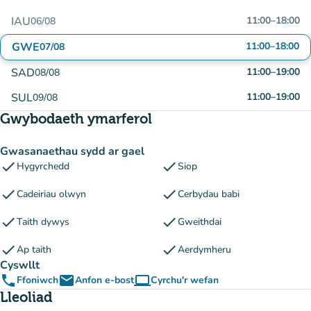
IAU
11:00
–
18:00
06/08
GWE
11:00
–
18:00
07/08
SAD
11:00
–
19:00
08/08
SUL
11:00
–
19:00
09/08
Gwybodaeth ymarferol
Gwasanaethau sydd ar gael
check
check
Hygyrchedd
Siop
check
check
Cadeiriau olwyn
Cerbydau babi
check
check
Taith dywys
Gweithdai
check
check
Ap taith
Aerdymheru
Cyswllt
phone
email
computer
Ffoniwch
Anfon e-bost
Cyrchu'r wefan
(tab newydd)
Lleoliad