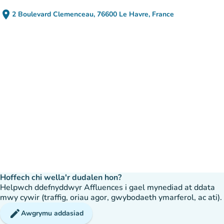
place
2 Boulevard Clemenceau, 76600 Le Havre, France
(agor yn Google Maps)
(tab newydd)
Hoffech chi wella'r dudalen hon?
Helpwch ddefnyddwyr Affluences i gael mynediad at ddata
mwy cywir (traffig, oriau agor, gwybodaeth ymarferol, ac ati).
edit
Awgrymu addasiad