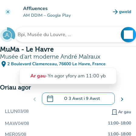
Mynd i'r prif gynnwys
Affluences
arrow_forward
gweld
clear
(tab n
AM DDIM
– Google Play
search
See
Chwilio am sefydliad
MuMa - Le Havre
Musée d'art moderne André Malraux
place
2 Boulevard Clemenceau, 76600 Le Havre, France
(agor yn Google Maps)
(tab newydd)
Ar gau
-
Yn agor yfory am 11:00 yb
Oriau agor
calendar_today
chevron_left
O
3 Awst
i
9 Awst
chevron_right
.
Agor y calendr i newid dyddiadau
LLUN
03/08
door_front
Ar gau
MAW
11:00
–
18:00
04/08
MER
11:00
–
18:00
05/08