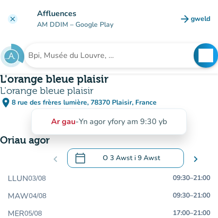
Mynd i'r prif gynnwys
Affluences
arrow_forward
gweld
clear
(tab n
AM DDIM
– Google Play
search
See
Chwilio am sefydliad
L'orange bleue plaisir
L'orange bleue plaisir
place
8 rue des frères lumière, 78370 Plaisir, France
(agor yn Google Maps)
(tab newydd)
Ar gau
-
Yn agor yfory am 9:30 yb
Oriau agor
calendar_today
chevron_left
O
3 Awst
i
9 Awst
chevron_right
.
Agor y calendr i newid dyddiadau
LLUN
09:30
–
21:00
03/08
MAW
09:30
–
21:00
04/08
MER
17:00
–
21:00
05/08