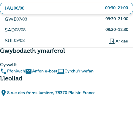
IAU
09:30
–
21:00
06/08
GWE
09:30
–
21:00
07/08
SAD
09:30
–
12:30
08/08
SUL
09/08
door_front
Ar gau
Gwybodaeth ymarferol
Cyswllt
phone
email
computer
Ffoniwch
Anfon e-bost
Cyrchu'r wefan
(tab newydd)
Lleoliad
place
8 rue des frères lumière, 78370 Plaisir, France
(agor yn Google Maps)
(tab newydd)