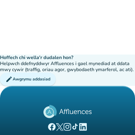
Hoffech chi wella'r dudalen hon?
Helpwch ddefnyddwyr Affluences i gael mynediad at ddata
mwy cywir (traffig, oriau agor, gwybodaeth ymarferol, ac ati).
edit
Awgrymu addasiad
(tab newydd)
(tab newydd)
(tab newydd)
(tab newydd)
(tab newydd)
Tudalen Facebook Affluences
Tudalen Twitter Affluences
Tudalen Instagram Affluences
Tudalen Tiktok Affluences
Tudalen LinkedIn Affluen