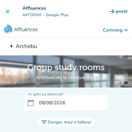
Mynd i'r prif gynnwys
Affluences
arrow_forward
gweld
clear
(tab n
AM DDIM
– Google Play
keyboard_arrow_down
Cymraeg
arrow_left
Archebu
Yn ôl i:
Group study rooms
Archives de la critique d'art
Ar gyfer pa ddiwrnod?
calendar_today
filter_list
Dangos mwy o hidlwyr