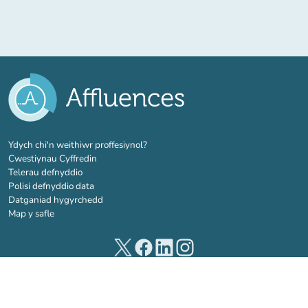
(tab newydd)
Ydych chi'n weithiwr proffesiynol?
Cwestiynau Cyffredin
Telerau defnyddio
Polisi defnyddio data
Datganiad hygyrchedd
Map y safle
(tab newydd)
(tab newydd)
(tab newydd)
(tab newydd)
© 2026 Affluences