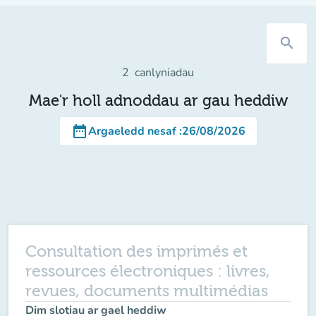
search
2
canlyniadau
Mae'r holl adnoddau ar gau heddiw
date_range
Argaeledd nesaf
:
26/08/2026
Consultation des imprimés et
ressources électroniques : livres,
revues, documents multimédias
Dim slotiau ar gael heddiw