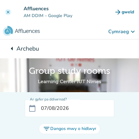
Mynd i'r prif gynnwys
Affluences
arrow_forward
gweld
clear
(tab n
AM DDIM
– Google Play
keyboard_arrow_down
Cymraeg
arrow_left
Archebu
Yn ôl i:
Group study rooms
Learning Center IUT Nîmes
Ar gyfer pa ddiwrnod?
calendar_today
filter_list
Dangos mwy o hidlwyr