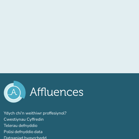
(tab newydd)
Ydych chi'n weithiwr proffesiynol?
Cwestiynau Cyffredin
Telerau defnyddio
Polisi defnyddio data
Datganiad hygyrchedd