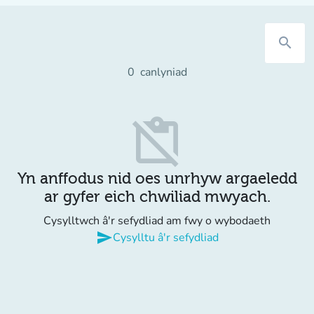
search
0
canlyniad
content_paste_off
Yn anffodus nid oes unrhyw argaeledd
ar gyfer eich chwiliad mwyach.
Cysylltwch â'r sefydliad am fwy o wybodaeth
send
Cysylltu â'r sefydliad