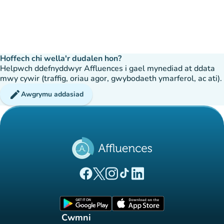
Hoffech chi wella'r dudalen hon?
Helpwch ddefnyddwyr Affluences i gael mynediad at ddata
mwy cywir (traffig, oriau agor, gwybodaeth ymarferol, ac ati).
edit
Awgrymu addasiad
(tab newydd)
(tab newydd)
(tab newydd)
(tab newydd)
(tab newydd)
Tudalen Facebook Affluences
Tudalen Twitter Affluences
Tudalen Instagram Affluences
Tudalen Tiktok Affluences
Tudalen LinkedIn Affluen
(tab newydd)
(tab newydd)
Cwmni