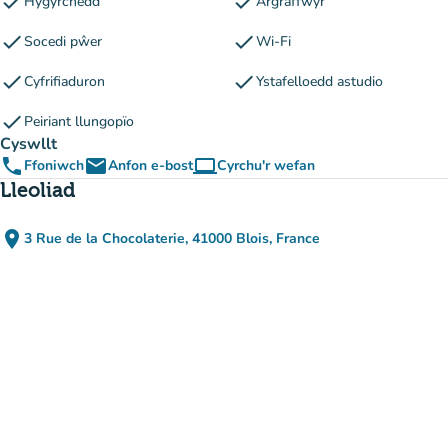
check
check
Hygyrchedd
Argraffwyr
check
check
Socedi pŵer
Wi-Fi
check
check
Cyfrifiaduron
Ystafelloedd astudio
check
Peiriant llungopïo
Cyswllt
phone
email
computer
Ffoniwch
Anfon e-bost
Cyrchu'r wefan
(tab newydd)
Lleoliad
place
3 Rue de la Chocolaterie, 41000 Blois, France
(agor yn Google Maps)
(tab newydd)