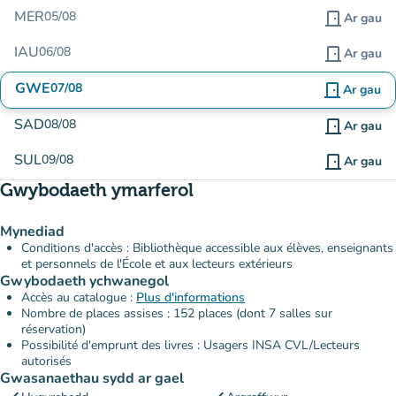
MER
05/08
door_front
Ar gau
IAU
06/08
door_front
Ar gau
GWE
07/08
door_front
Ar gau
SAD
08/08
door_front
Ar gau
SUL
09/08
door_front
Ar gau
Gwybodaeth ymarferol
Mynediad
Conditions d'accès : Bibliothèque accessible aux élèves, enseignants
et personnels de l'École et aux lecteurs extérieurs
Gwybodaeth ychwanegol
Accès au catalogue :
Plus d'informations
Nombre de places assises : 152 places (dont 7 salles sur
réservation)
Possibilité d'emprunt des livres : Usagers INSA CVL/Lecteurs
autorisés
Gwasanaethau sydd ar gael