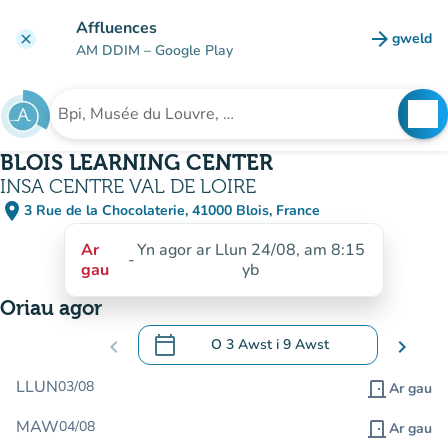
Mynd i'r prif gynnwys
Affluences
arrow_forward
gweld
clear
(tab n
AM DDIM
– Google Play
search
See
Chwilio am sefydliad
BLOIS LEARNING CENTER
INSA CENTRE VAL DE LOIRE
place
3 Rue de la Chocolaterie, 41000 Blois, France
(agor yn Google Maps)
(tab newydd)
Ar
Yn agor ar Llun 24/08, am 8:15
-
gau
yb
Oriau agor
calendar_today
chevron_left
O
3 Awst
i
9 Awst
chevron_right
.
Agor y calendr i newid dyddiadau
LLUN
03/08
door_front
Ar gau
MAW
04/08
door_front
Ar gau