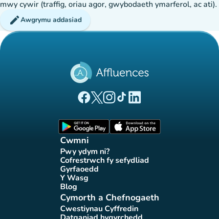
mwy cywir (traffig, oriau agor, gwybodaeth ymarferol, ac ati).
edit
Awgrymu addasiad
(tab newydd)
(tab newydd)
(tab newydd)
(tab newydd)
(tab newydd)
Tudalen Facebook Affluences
Tudalen Twitter Affluences
Tudalen Instagram Affluences
Tudalen Tiktok Affluences
Tudalen LinkedIn Affluen
(tab newydd)
(tab newydd)
Cwmni
Pwy ydym ni?
(tab newydd)
Cofrestrwch fy sefydliad
(tab newydd)
Gyrfaoedd
(tab newydd)
Y Wasg
(tab newydd)
Blog
(tab newydd)
Cymorth a Chefnogaeth
Cwestiynau Cyffredin
(tab newydd)
Datganiad hygyrchedd