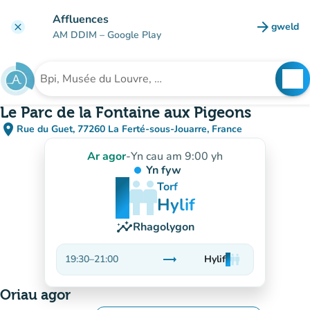
Mynd i'r prif gynnwys
Affluences
arrow_forward
gweld
clear
(tab n
AM DDIM
– Google Play
search
See
Chwilio am sefydliad
Le Parc de la Fontaine aux Pigeons
place
Rue du Guet, 77260 La Ferté-sous-Jouarre, France
(agor yn Google Maps)
(tab newydd)
Ar agor
-
Yn cau am 9:00 yh
Yn fyw
man
man
man
Torf
Hylif
insights
Rhagolygon
trending_flat
19:30
–
21:00
Hylif
man
man
man
Sefydlog
Oriau agor