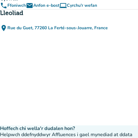
phone
email
computer
Ffoniwch
Anfon e-bost
Cyrchu'r wefan
(tab newydd)
Lleoliad
place
Rue du Guet, 77260 La Ferté-sous-Jouarre, France
(agor yn Google Maps)
(tab newydd)
Hoffech chi wella'r dudalen hon?
Helpwch ddefnyddwyr Affluences i gael mynediad at ddata