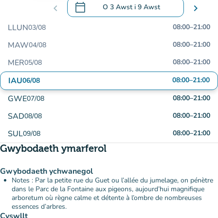
calendar_today
chevron_left
O
3 Awst
i
9 Awst
chevron_right
.
Agor y calendr i newid dyddiadau
LLUN
08:00
–
21:00
03/08
MAW
08:00
–
21:00
04/08
MER
08:00
–
21:00
05/08
IAU
08:00
–
21:00
06/08
GWE
08:00
–
21:00
07/08
SAD
08:00
–
21:00
08/08
SUL
08:00
–
21:00
09/08
Gwybodaeth ymarferol
Gwybodaeth ychwanegol
Notes : Par la petite rue du Guet ou l’allée du jumelage, on pénètre
dans le Parc de la Fontaine aux pigeons, aujourd’hui magnifique
arboretum où règne calme et détente à l’ombre de nombreuses
essences d’arbres.
Cyswllt