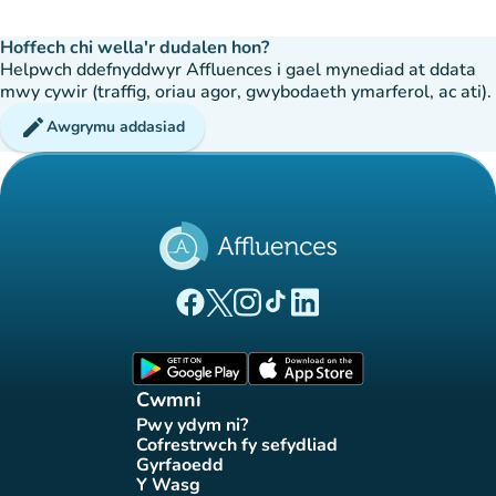
Hoffech chi wella'r dudalen hon?
Helpwch ddefnyddwyr Affluences i gael mynediad at ddata
mwy cywir (traffig, oriau agor, gwybodaeth ymarferol, ac ati).
edit
Awgrymu addasiad
(tab newydd)
(tab newydd)
(tab newydd)
(tab newydd)
(tab newydd)
Tudalen Facebook Affluences
Tudalen Twitter Affluences
Tudalen Instagram Affluences
Tudalen Tiktok Affluences
Tudalen LinkedIn Affluen
(tab newydd)
(tab newydd)
Cwmni
Pwy ydym ni?
(tab newydd)
Cofrestrwch fy sefydliad
(tab newydd)
Gyrfaoedd
(tab newydd)
Y Wasg
(tab newydd)