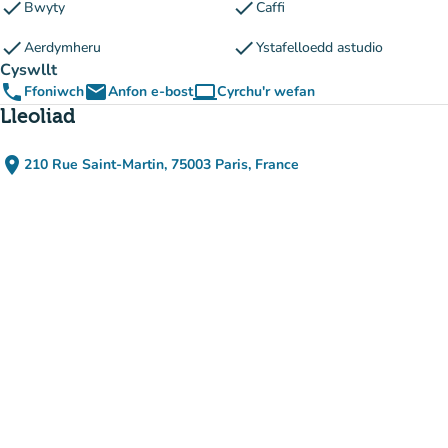
check
check
Bwyty
Caffi
check
check
Aerdymheru
Ystafelloedd astudio
Cyswllt
phone
email
computer
Ffoniwch
Anfon e-bost
Cyrchu'r wefan
(tab newydd)
Lleoliad
place
210 Rue Saint-Martin, 75003 Paris, France
(agor yn Google Maps)
(tab newydd)