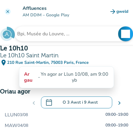
Mynd i'r prif gynnwys
Affluences
arrow_forward
gweld
clear
(tab n
AM DDIM
– Google Play
search
See
Chwilio am sefydliad
Le 10h10
Le 10h10 Saint Martin
place
210 Rue Saint-Martin, 75003 Paris, France
(agor yn Google Maps)
(tab newydd)
Ar
Yn agor ar Llun 10/08, am 9:00
-
gau
yb
Oriau agor
calendar_today
chevron_left
O
3 Awst
i
9 Awst
chevron_right
.
Agor y calendr i newid dyddiadau
LLUN
09:00
–
19:00
03/08
MAW
09:00
–
19:00
04/08