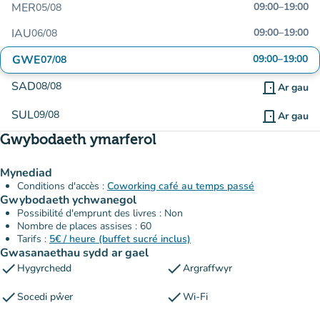
MER
09:00
–
19:00
05/08
IAU
09:00
–
19:00
06/08
GWE
09:00
–
19:00
07/08
SAD
08/08
door_front
Ar gau
SUL
09/08
door_front
Ar gau
Gwybodaeth ymarferol
Mynediad
Conditions d'accès :
Coworking café au temps passé
Gwybodaeth ychwanegol
Possibilité d'emprunt des livres : Non
Nombre de places assises : 60
Tarifs :
5€ / heure (buffet sucré inclus)
Gwasanaethau sydd ar gael
check
check
Hygyrchedd
Argraffwyr
check
check
Socedi pŵer
Wi-Fi