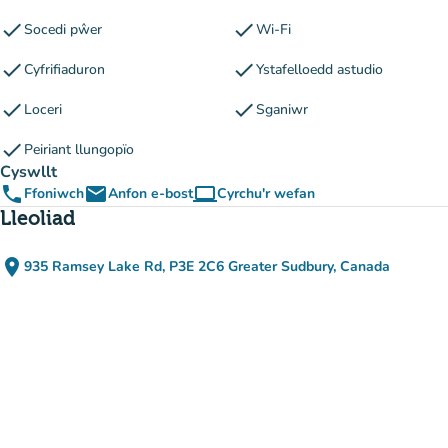
check
check
Socedi pŵer
Wi-Fi
check
check
Cyfrifiaduron
Ystafelloedd astudio
check
check
Loceri
Sganiwr
check
Peiriant llungopïo
Cyswllt
phone
email
computer
Ffoniwch
Anfon e-bost
Cyrchu'r wefan
(tab newydd)
Lleoliad
place
935 Ramsey Lake Rd, P3E 2C6 Greater Sudbury, Canada
(agor yn Google Maps)
(tab newydd)