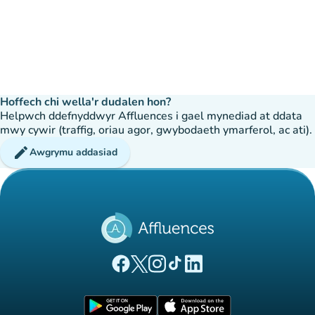
Hoffech chi wella'r dudalen hon?
Helpwch ddefnyddwyr Affluences i gael mynediad at ddata
mwy cywir (traffig, oriau agor, gwybodaeth ymarferol, ac ati).
edit
Awgrymu addasiad
(tab newydd)
(tab newydd)
(tab newydd)
(tab newydd)
(tab newydd)
Tudalen Facebook Affluences
Tudalen Twitter Affluences
Tudalen Instagram Affluences
Tudalen Tiktok Affluences
Tudalen LinkedIn Affluen
(tab newydd)
(tab newydd)