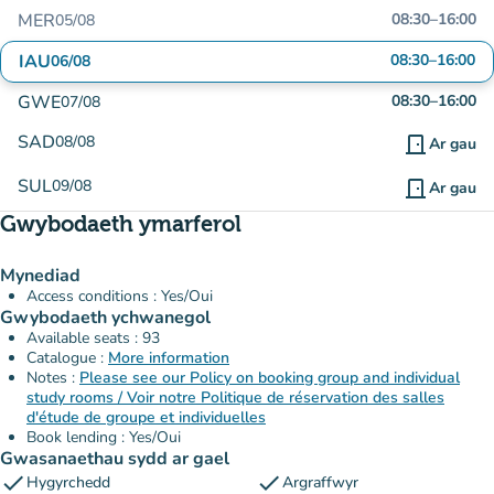
MER
08:30
–
16:00
05/08
IAU
08:30
–
16:00
06/08
GWE
08:30
–
16:00
07/08
SAD
08/08
door_front
Ar gau
SUL
09/08
door_front
Ar gau
Gwybodaeth ymarferol
Mynediad
Access conditions : Yes/Oui
Gwybodaeth ychwanegol
Available seats : 93
Catalogue :
More information
Notes :
Please see our Policy on booking group and individual
study rooms / Voir notre Politique de réservation des salles
d'étude de groupe et individuelles
Book lending : Yes/Oui
Gwasanaethau sydd ar gael
check
check
Hygyrchedd
Argraffwyr