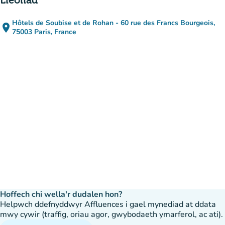
Lleoliad
Hôtels de Soubise et de Rohan - 60 rue des Francs Bourgeois,
place
(agor yn Google Maps)
(tab newydd)
75003 Paris, France
Hoffech chi wella'r dudalen hon?
Helpwch ddefnyddwyr Affluences i gael mynediad at ddata
mwy cywir (traffig, oriau agor, gwybodaeth ymarferol, ac ati).