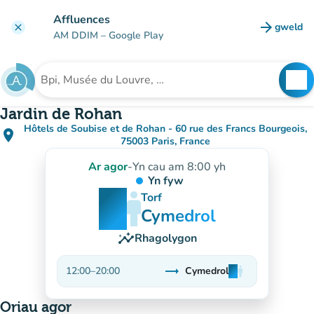
Mynd i'r prif gynnwys
Affluences
arrow_forward
gweld
clear
(tab n
AM DDIM
– Google Play
search
See
Chwilio am sefydliad
Jardin de Rohan
Hôtels de Soubise et de Rohan - 60 rue des Francs Bourgeois,
place
(agor yn Google Maps)
(tab newydd)
75003 Paris, France
Ar agor
-
Yn cau am 8:00 yh
Yn fyw
man
man
man
Torf
Cymedrol
insights
Rhagolygon
trending_flat
12:00
–
20:00
Cymedrol
man
man
man
Sefydlog
Oriau agor