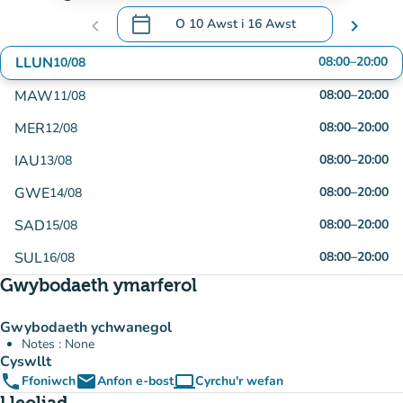
calendar_today
chevron_left
O
10 Awst
i
16 Awst
chevron_right
.
Agor y calendr i newid dyddiadau
LLUN
08:00
–
20:00
10/08
MAW
08:00
–
20:00
11/08
MER
08:00
–
20:00
12/08
IAU
08:00
–
20:00
13/08
GWE
08:00
–
20:00
14/08
SAD
08:00
–
20:00
15/08
SUL
08:00
–
20:00
16/08
Gwybodaeth ymarferol
Gwybodaeth ychwanegol
Notes : None
Cyswllt
phone
email
computer
Ffoniwch
Anfon e-bost
Cyrchu'r wefan
(tab newydd)