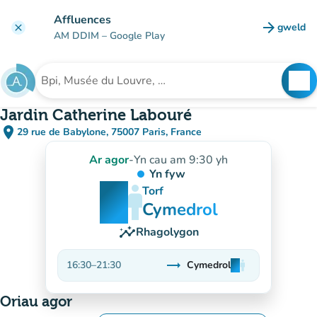
Mynd i'r prif gynnwys
Affluences
arrow_forward
gweld
clear
(tab n
AM DDIM
– Google Play
search
See
Chwilio am sefydliad
Jardin Catherine Labouré
place
29 rue de Babylone, 75007 Paris, France
(agor yn Google Maps)
(tab newydd)
Ar agor
-
Yn cau am 9:30 yh
Yn fyw
man
man
man
Torf
Cymedrol
insights
Rhagolygon
trending_flat
16:30
–
21:30
Cymedrol
man
man
man
Sefydlog
Oriau agor