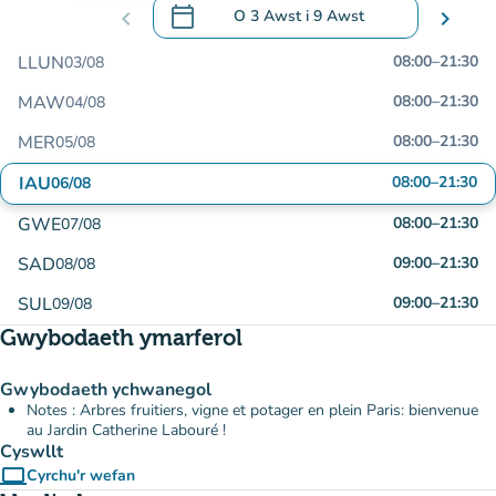
calendar_today
chevron_left
O
3 Awst
i
9 Awst
chevron_right
.
Agor y calendr i newid dyddiadau
LLUN
08:00
–
21:30
03/08
MAW
08:00
–
21:30
04/08
MER
08:00
–
21:30
05/08
IAU
08:00
–
21:30
06/08
GWE
08:00
–
21:30
07/08
SAD
09:00
–
21:30
08/08
SUL
09:00
–
21:30
09/08
Gwybodaeth ymarferol
Gwybodaeth ychwanegol
Notes : Arbres fruitiers, vigne et potager en plein Paris: bienvenue
au Jardin Catherine Labouré !
Cyswllt
computer
Cyrchu'r wefan
(tab newydd)