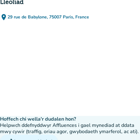
Lleoliad
place
29 rue de Babylone, 75007 Paris, France
(agor yn Google Maps)
(tab newydd)
Hoffech chi wella'r dudalen hon?
Helpwch ddefnyddwyr Affluences i gael mynediad at ddata
mwy cywir (traffig, oriau agor, gwybodaeth ymarferol, ac ati).