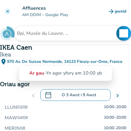
Mynd i'r prif gynnwys
Affluences
arrow_forward
gweld
clear
(tab n
AM DDIM
– Google Play
search
See
Chwilio am sefydliad
IKEA Caen
Ikea
place
970 Av. De Suisse Normande, 14123 Fleury-sur-Orne, France
(agor yn Google Maps)
(tab newydd)
Ar gau
-
Yn agor yfory am 10:00 yb
Oriau agor
calendar_today
chevron_left
O
3 Awst
i
9 Awst
chevron_right
.
Agor y calendr i newid dyddiadau
LLUN
10:00
–
20:00
03/08
MAW
10:00
–
20:00
04/08
MER
10:00
–
20:00
05/08