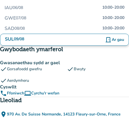
IAU
10:00
–
20:00
06/08
GWE
10:00
–
20:00
07/08
SAD
10:00
–
20:00
08/08
SUL
09/08
door_front
Ar gau
Gwybodaeth ymarferol
Gwasanaethau sydd ar gael
check
check
Gorsafoedd gwefru
Bwyty
check
Aerdymheru
Cyswllt
phone
computer
Ffoniwch
Cyrchu'r wefan
(tab newydd)
Lleoliad
place
970 Av. De Suisse Normande, 14123 Fleury-sur-Orne, France
(agor yn Google Maps)
(tab newydd)