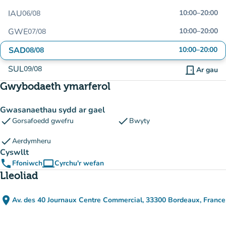
IAU
10:00
–
20:00
06/08
GWE
10:00
–
20:00
07/08
SAD
10:00
–
20:00
08/08
SUL
09/08
door_front
Ar gau
Gwybodaeth ymarferol
Gwasanaethau sydd ar gael
check
check
Gorsafoedd gwefru
Bwyty
check
Aerdymheru
Cyswllt
phone
computer
Ffoniwch
Cyrchu'r wefan
(tab newydd)
Lleoliad
place
Av. des 40 Journaux Centre Commercial, 33300 Bordeaux, France
(agor yn Google Maps)
(tab newydd)