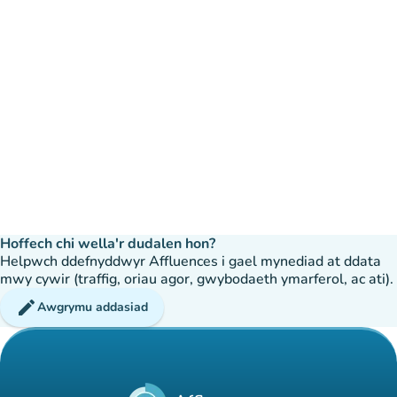
Hoffech chi wella'r dudalen hon?
Helpwch ddefnyddwyr Affluences i gael mynediad at ddata
mwy cywir (traffig, oriau agor, gwybodaeth ymarferol, ac ati).
edit
Awgrymu addasiad