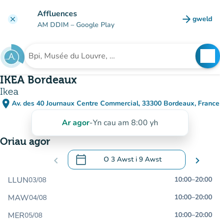
Mynd i'r prif gynnwys
Affluences
arrow_forward
gweld
clear
(tab n
AM DDIM
– Google Play
search
See
Chwilio am sefydliad
IKEA Bordeaux
Ikea
place
Av. des 40 Journaux Centre Commercial, 33300 Bordeaux, France
(agor yn Google Maps)
(tab newydd)
Ar agor
-
Yn cau am 8:00 yh
Oriau agor
calendar_today
chevron_left
O
3 Awst
i
9 Awst
chevron_right
.
Agor y calendr i newid dyddiadau
LLUN
10:00
–
20:00
03/08
MAW
10:00
–
20:00
04/08
MER
10:00
–
20:00
05/08