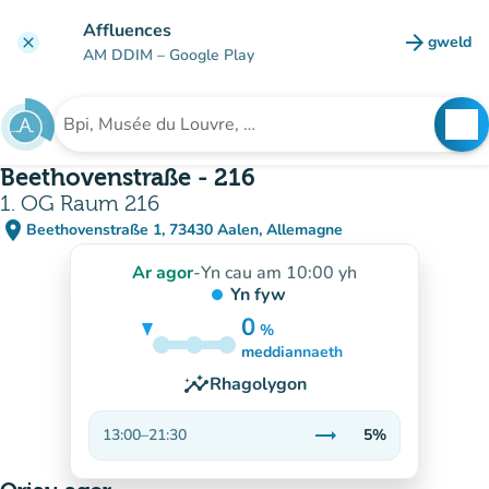
Mynd i'r prif gynnwys
Affluences
arrow_forward
gweld
clear
(tab n
AM DDIM
– Google Play
search
See
Chwilio am sefydliad
Beethovenstraße - 216
1. OG Raum 216
place
Beethovenstraße 1, 73430 Aalen, Allemagne
(agor yn Google Maps)
(tab newydd)
Ar agor
-
Yn cau am 10:00 yh
Yn fyw
0
%
5%
meddiannaeth
insights
Rhagolygon
trending_flat
13:00
–
21:30
5%
Sefydlog