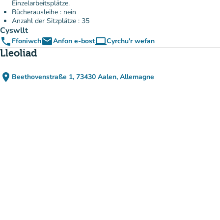
Einzelarbeitsplätze.
Bücherausleihe : nein
Anzahl der Sitzplätze : 35
Cyswllt
phone
email
computer
Ffoniwch
Anfon e-bost
Cyrchu'r wefan
(tab newydd)
Lleoliad
place
Beethovenstraße 1, 73430 Aalen, Allemagne
(agor yn Google Maps)
(tab newydd)