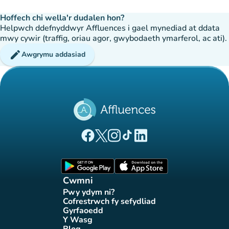
Hoffech chi wella'r dudalen hon?
Helpwch ddefnyddwyr Affluences i gael mynediad at ddata
mwy cywir (traffig, oriau agor, gwybodaeth ymarferol, ac ati).
edit
Awgrymu addasiad
(tab newydd)
(tab newydd)
(tab newydd)
(tab newydd)
(tab newydd)
Tudalen Facebook Affluences
Tudalen Twitter Affluences
Tudalen Instagram Affluences
Tudalen Tiktok Affluences
Tudalen LinkedIn Affluen
(tab newydd)
(tab newydd)
Cwmni
Pwy ydym ni?
(tab newydd)
Cofrestrwch fy sefydliad
(tab newydd)
Gyrfaoedd
(tab newydd)
Y Wasg
(tab newydd)