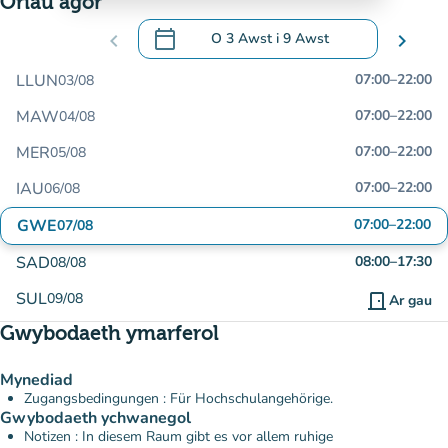
Oriau agor
calendar_today
chevron_left
O
3 Awst
i
9 Awst
chevron_right
.
Agor y calendr i newid dyddiadau
LLUN
07:00
–
22:00
03/08
MAW
07:00
–
22:00
04/08
MER
07:00
–
22:00
05/08
IAU
07:00
–
22:00
06/08
GWE
07:00
–
22:00
07/08
SAD
08:00
–
17:30
08/08
SUL
09/08
door_front
Ar gau
Gwybodaeth ymarferol
Mynediad
Zugangsbedingungen : Für Hochschulangehörige.
Gwybodaeth ychwanegol
Notizen : In diesem Raum gibt es vor allem ruhige