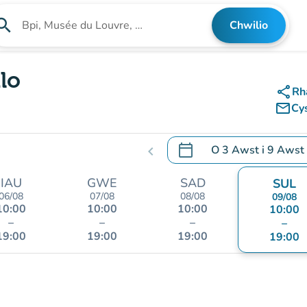
arch
Chwilio
Chwilio am sefydliad
lo
share
Rh
mail_outline
Cy
calendar_today
O
3 Awst
i
9 Awst
chevron_left
.
Agor y calendr i newid d
IAU
GWE
SAD
SUL
06/08
07/08
08/08
09/08
10:00
10:00
10:00
10:00
–
–
–
–
19:00
19:00
19:00
19:00