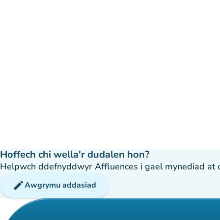
Hoffech chi wella'r dudalen hon?
Helpwch ddefnyddwyr Affluences i gael mynediad at dda
edit
Awgrymu addasiad