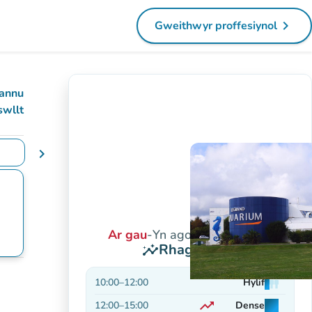
navigate_next
Gweithwyr proffesiynol
(tab newydd)
annu
swllt
chevron_right
yddiadau
Ar gau
-
Yn agor am 10:00 yb
Rhagolygon
insights
10:00
–
12:00
Hylif
man
man
man
trending_up
12:00
–
15:00
Dense
man
man
man