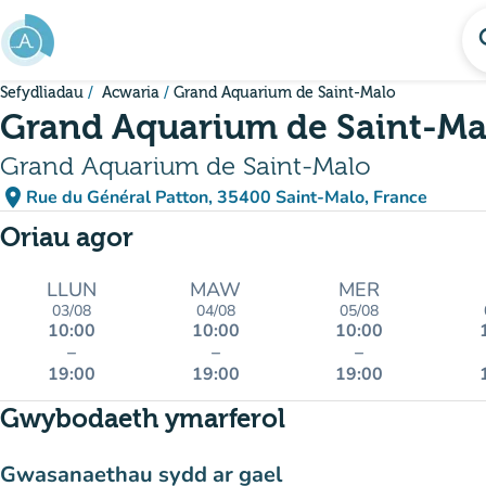
Mynd i'r prif gynnwys
se
Sefydliadau
Acwaria
Grand Aquarium de Saint-Malo
Grand Aquarium de Saint-Ma
Grand Aquarium de Saint-Malo
place
Rue du Général Patton, 35400 Saint-Malo, France
(agor yn Google Maps)
(tab newydd)
Oriau agor
LLUN
MAW
MER
03/08
04/08
05/08
10:00
10:00
10:00
–
–
–
19:00
19:00
19:00
Gwybodaeth ymarferol
Gwasanaethau sydd ar gael