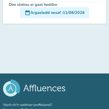
Dim slotiau ar gael heddiw
date_range
Argaeledd nesaf
:
11/08/2026
(tab newydd)
Ydych chi'n weithiwr proffesiynol?