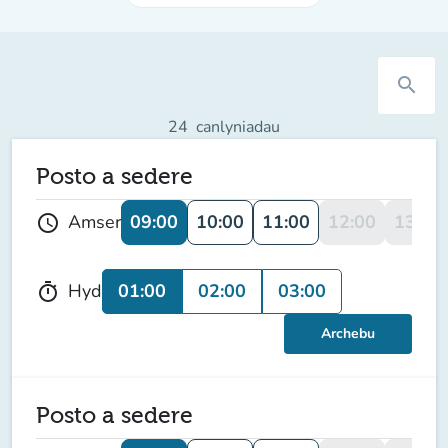
search
24
canlyniadau
Posto a sedere
09:00
10:00
11:00
12:00
13:00
Amser
schedule
01:00
02:00
03:00
Hyd
timer
Archebu
Posto a sedere