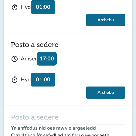
01:00
Hyd
timer
Archebu
Posto a sedere
17:00
Amser
schedule
01:00
Hyd
timer
Archebu
Posto a sedere
Yn anffodus nid oes mwy o argaeledd
Cysylltwch â'r sefydliad am fwy o wybodaeth