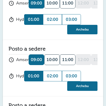
09:00
10:00
11:00
12:00
13:00
Amser
schedule
01:00
02:00
03:00
Hyd
timer
Archebu
Posto a sedere
09:00
10:00
11:00
12:00
13:00
Amser
schedule
01:00
02:00
03:00
Hyd
timer
Archebu
Posto a sedere