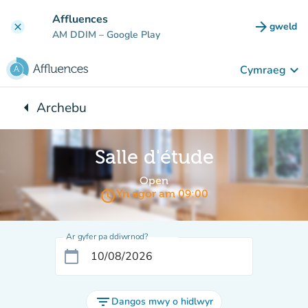
Mynd i'r prif gynnwys
Affluences
arrow_forward
gweld
clear
(tab n
AM DDIM
– Google Play
keyboard_arrow_down
Cymraeg
arrow_left
Archebu
Yn ôl i:
Salle d'étude
Open
access_time
Yn agor am 09:00
Ar gyfer pa ddiwrnod?
calendar_today
filter_list
Dangos mwy o hidlwyr