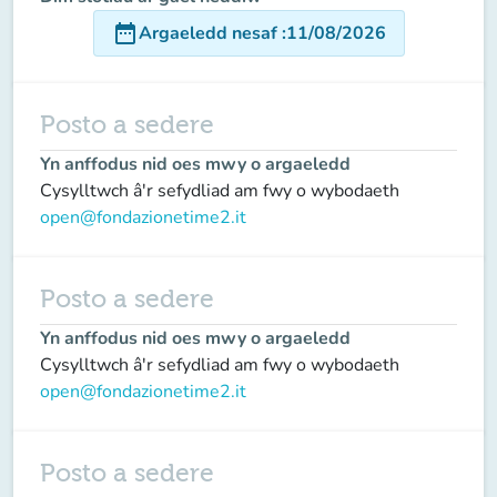
date_range
Argaeledd nesaf
:
11/08/2026
Posto a sedere
Yn anffodus nid oes mwy o argaeledd
Cysylltwch â'r sefydliad am fwy o wybodaeth
open@fondazionetime2.it
Posto a sedere
Yn anffodus nid oes mwy o argaeledd
Cysylltwch â'r sefydliad am fwy o wybodaeth
open@fondazionetime2.it
Posto a sedere