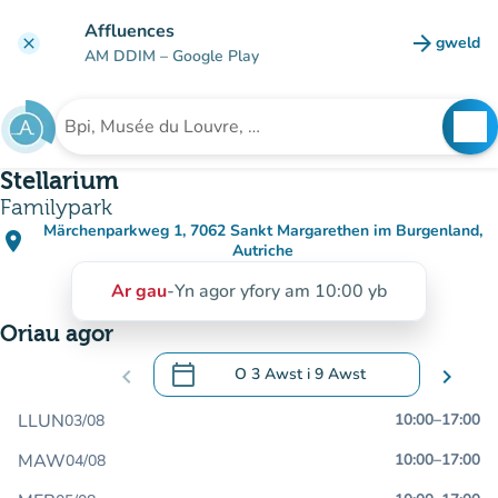
Mynd i'r prif gynnwys
Affluences
arrow_forward
gweld
clear
(tab n
AM DDIM
– Google Play
search
See
Chwilio am sefydliad
Stellarium
Familypark
Märchenparkweg 1, 7062 Sankt Margarethen im Burgenland,
place
(agor yn Google Maps)
(tab newydd)
Autriche
Ar gau
-
Yn agor yfory am 10:00 yb
Oriau agor
calendar_today
chevron_left
O
3 Awst
i
9 Awst
chevron_right
.
Agor y calendr i newid dyddiadau
LLUN
10:00
–
17:00
03/08
MAW
10:00
–
17:00
04/08