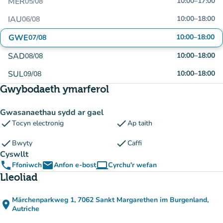
MER
10:00
–
17:00
05/08
IAU
10:00
–
18:00
06/08
GWE
10:00
–
18:00
07/08
SAD
10:00
–
18:00
08/08
SUL
10:00
–
18:00
09/08
Gwybodaeth ymarferol
Gwasanaethau sydd ar gael
check
check
Tocyn electronig
Ap taith
check
check
Bwyty
Caffi
Cyswllt
phone
email
computer
Ffoniwch
Anfon e-bost
Cyrchu'r wefan
(tab newydd)
Lleoliad
Märchenparkweg 1, 7062 Sankt Margarethen im Burgenland,
place
(agor yn Google Maps)
(tab newydd)
Autriche