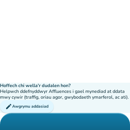
Hoffech chi wella'r dudalen hon?
Helpwch ddefnyddwyr Affluences i gael mynediad at ddata
mwy cywir (traffig, oriau agor, gwybodaeth ymarferol, ac ati).
edit
Awgrymu addasiad