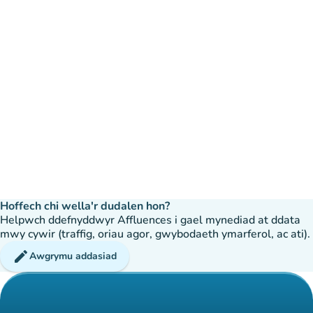
Hoffech chi wella'r dudalen hon?
Helpwch ddefnyddwyr Affluences i gael mynediad at ddata
mwy cywir (traffig, oriau agor, gwybodaeth ymarferol, ac ati).
edit
Awgrymu addasiad