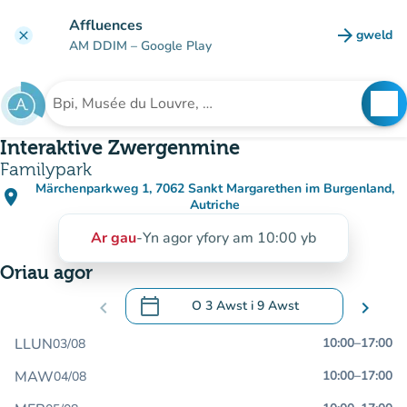
Mynd i'r prif gynnwys
Affluences
arrow_forward
gweld
clear
(tab n
AM DDIM
– Google Play
search
See
Chwilio am sefydliad
Interaktive Zwergenmine
Familypark
Märchenparkweg 1, 7062 Sankt Margarethen im Burgenland,
place
(agor yn Google Maps)
(tab newydd)
Autriche
Ar gau
-
Yn agor yfory am 10:00 yb
Oriau agor
calendar_today
chevron_left
O
3 Awst
i
9 Awst
chevron_right
.
Agor y calendr i newid dyddiadau
LLUN
10:00
–
17:00
03/08
MAW
10:00
–
17:00
04/08