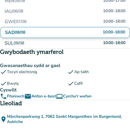
MER
10:00
–
17:00
05/08
IAU
10:00
–
18:00
06/08
GWE
10:00
–
18:00
07/08
SAD
10:00
–
18:00
08/08
SUL
10:00
–
18:00
09/08
Gwybodaeth ymarferol
Gwasanaethau sydd ar gael
check
check
Tocyn electronig
Ap taith
check
check
Bwyty
Caffi
Cyswllt
phone
email
computer
Ffoniwch
Anfon e-bost
Cyrchu'r wefan
(tab newydd)
Lleoliad
Märchenparkweg 1, 7062 Sankt Margarethen im Burgenland,
place
(agor yn Google Maps)
(tab newydd)
Autriche