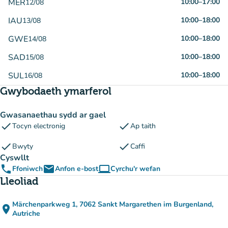
MER
10:00
–
17:00
12/08
IAU
10:00
–
18:00
13/08
GWE
10:00
–
18:00
14/08
SAD
10:00
–
18:00
15/08
SUL
10:00
–
18:00
16/08
Gwybodaeth ymarferol
Gwasanaethau sydd ar gael
check
check
Tocyn electronig
Ap taith
check
check
Bwyty
Caffi
Cyswllt
phone
email
computer
Ffoniwch
Anfon e-bost
Cyrchu'r wefan
(tab newydd)
Lleoliad
Märchenparkweg 1, 7062 Sankt Margarethen im Burgenland,
place
(agor yn Google Maps)
(tab newydd)
Autriche