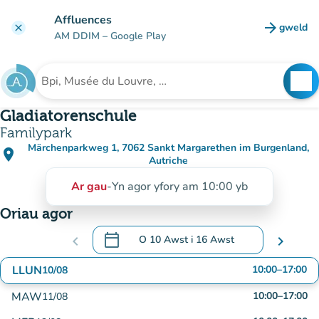
Mynd i'r prif gynnwys
Affluences
arrow_forward
gweld
clear
(tab n
AM DDIM
– Google Play
search
See
Chwilio am sefydliad
Gladiatorenschule
Familypark
Märchenparkweg 1, 7062 Sankt Margarethen im Burgenland,
place
(agor yn Google Maps)
(tab newydd)
Autriche
Ar gau
-
Yn agor yfory am 10:00 yb
Oriau agor
calendar_today
chevron_left
O
10 Awst
i
16 Awst
chevron_right
.
Agor y calendr i newid dyddiadau
LLUN
10:00
–
17:00
10/08
MAW
10:00
–
17:00
11/08