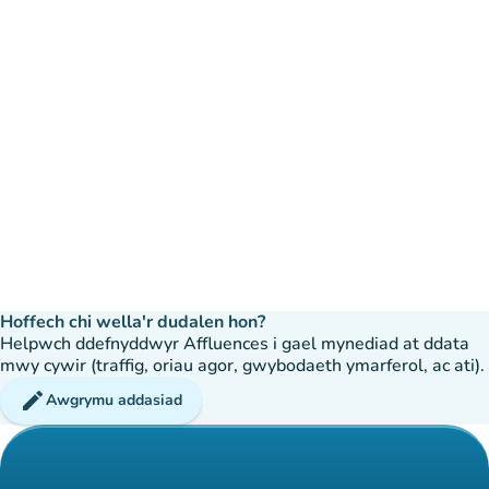
Hoffech chi wella'r dudalen hon?
Helpwch ddefnyddwyr Affluences i gael mynediad at ddata
mwy cywir (traffig, oriau agor, gwybodaeth ymarferol, ac ati).
edit
Awgrymu addasiad