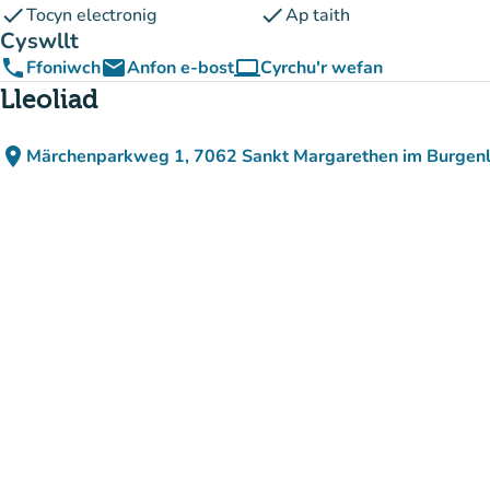
check
check
Tocyn electronig
Ap taith
Cyswllt
phone
email
computer
Ffoniwch
Anfon e-bost
Cyrchu'r wefan
(tab newydd)
Lleoliad
place
Märchenparkweg 1, 7062 Sankt Margarethen im Burgenl
(agor yn Google Maps)
(tab newydd)