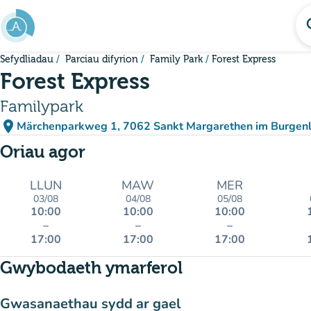
Mynd i'r prif gynnwys
se
Sefydliadau
Parciau difyrion
Family Park
Forest Express
Forest Express
Familypark
place
Märchenparkweg 1, 7062 Sankt Margarethen im Burgenl
(agor yn Google Maps)
(tab newydd)
Oriau agor
LLUN
MAW
MER
03/08
04/08
05/08
10:00
10:00
10:00
–
–
–
17:00
17:00
17:00
Gwybodaeth ymarferol
Gwasanaethau sydd ar gael