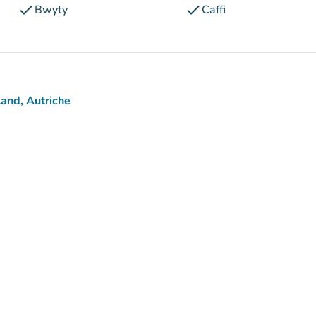
check
check
Bwyty
Caffi
and, Autriche