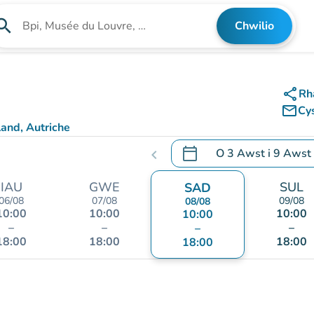
arch
Chwilio
Chwilio am sefydliad
share
Rh
mail_outline
Cy
and, Autriche
calendar_today
O
3 Awst
i
9 Awst
chevron_left
.
Agor y calendr i newid d
IAU
GWE
SUL
SAD
06/08
07/08
09/08
08/08
10:00
10:00
10:00
10:00
–
–
–
–
18:00
18:00
18:00
18:00