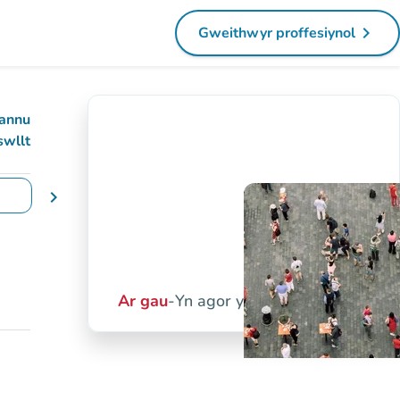
navigate_next
Gweithwyr proffesiynol
(tab newydd)
annu
swllt
chevron_right
yddiadau
Ar gau
-
Yn agor yfory am 10:00 yb