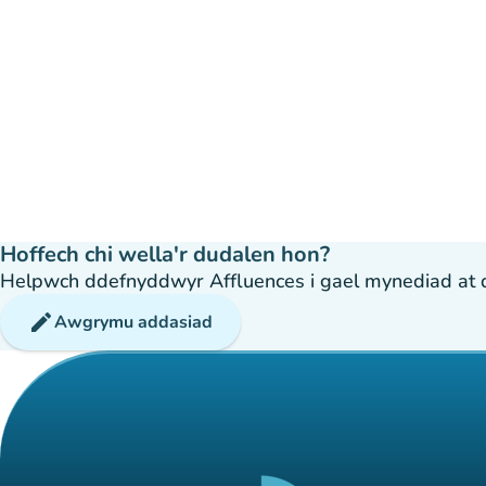
Hoffech chi wella'r dudalen hon?
Helpwch ddefnyddwyr Affluences i gael mynediad at dda
edit
Awgrymu addasiad