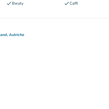
check
check
Bwyty
Caffi
and, Autriche