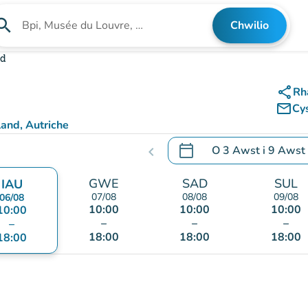
arch
Chwilio
Chwilio am sefydliad
nd
share
Rh
mail_outline
Cy
and, Autriche
calendar_today
O
3 Awst
i
9 Awst
chevron_left
.
Agor y calendr i newid d
GWE
SAD
SUL
IAU
07/08
08/08
09/08
06/08
10:00
10:00
10:00
10:00
–
–
–
–
18:00
18:00
18:00
18:00