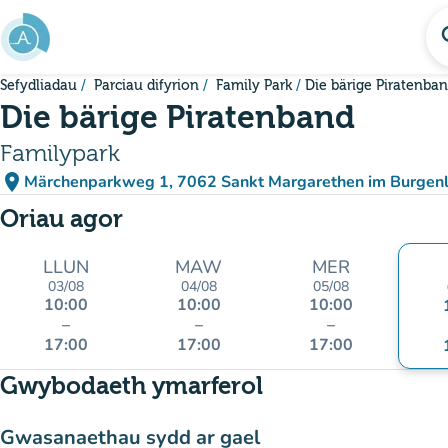
Mynd i'r prif gynnwys
se
Sefydliadau
Parciau difyrion
Family Park
Die bärige Piratenba
Die bärige Piratenband
Familypark
place
Märchenparkweg 1, 7062 Sankt Margarethen im Burgenl
(agor yn Google Maps)
(tab newydd)
Oriau agor
LLUN
MAW
MER
03/08
04/08
05/08
10:00
10:00
10:00
–
–
–
17:00
17:00
17:00
Gwybodaeth ymarferol
Gwasanaethau sydd ar gael