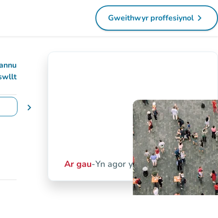
navigate_next
Gweithwyr proffesiynol
(tab newydd)
annu
swllt
chevron_right
yddiadau
Ar gau
-
Yn agor yfory am 10:00 yb