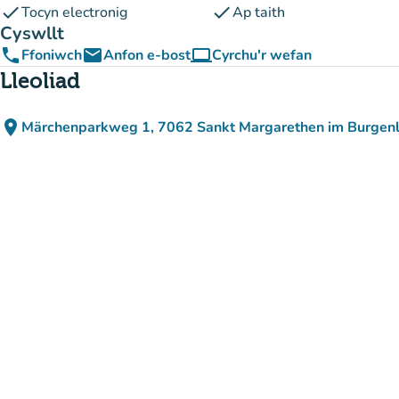
check
check
Tocyn electronig
Ap taith
Cyswllt
phone
email
computer
Ffoniwch
Anfon e-bost
Cyrchu'r wefan
(tab newydd)
Lleoliad
place
Märchenparkweg 1, 7062 Sankt Margarethen im Burgenl
(agor yn Google Maps)
(tab newydd)