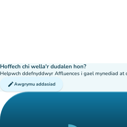
Hoffech chi wella'r dudalen hon?
Helpwch ddefnyddwyr Affluences i gael mynediad at dda
edit
Awgrymu addasiad