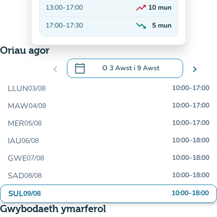
trending_up
13:00
–
17:00
10
mun
Ar gynnydd
trending_down
17:00
–
17:30
5
mun
Yn lleihau
Oriau agor
calendar_today
chevron_left
O
3 Awst
i
9 Awst
chevron_right
.
Agor y calendr i newid dyddiadau
LLUN
10:00
–
17:00
03/08
MAW
10:00
–
17:00
04/08
MER
10:00
–
17:00
05/08
IAU
10:00
–
18:00
06/08
GWE
10:00
–
18:00
07/08
SAD
10:00
–
18:00
08/08
SUL
10:00
–
18:00
09/08
Gwybodaeth ymarferol