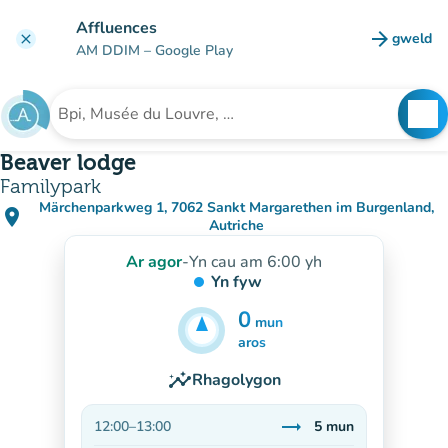
Mynd i'r prif gynnwys
Affluences
arrow_forward
gweld
clear
(tab n
AM DDIM
– Google Play
search
See
Chwilio am sefydliad
Beaver lodge
Familypark
Märchenparkweg 1, 7062 Sankt Margarethen im Burgenland,
place
(agor yn Google Maps)
(tab newydd)
Autriche
Ar agor
-
Yn cau am 6:00 yh
Yn fyw
0
mun
5
mun
aros
insights
Rhagolygon
trending_flat
12:00
–
13:00
5
mun
Sefydlog