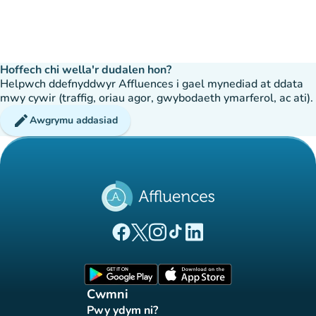
Hoffech chi wella'r dudalen hon?
Helpwch ddefnyddwyr Affluences i gael mynediad at ddata
mwy cywir (traffig, oriau agor, gwybodaeth ymarferol, ac ati).
edit
Awgrymu addasiad
(tab newydd)
(tab newydd)
(tab newydd)
(tab newydd)
(tab newydd)
Tudalen Facebook Affluences
Tudalen Twitter Affluences
Tudalen Instagram Affluences
Tudalen Tiktok Affluences
Tudalen LinkedIn Affluen
(tab newydd)
(tab newydd)
Cwmni
Pwy ydym ni?
(tab newydd)