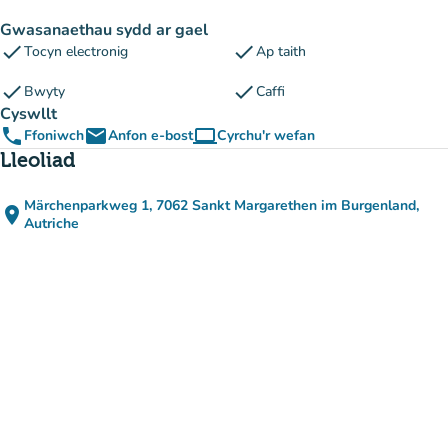
Gwasanaethau sydd ar gael
check
check
Tocyn electronig
Ap taith
check
check
Bwyty
Caffi
Cyswllt
phone
email
computer
Ffoniwch
Anfon e-bost
Cyrchu'r wefan
(tab newydd)
Lleoliad
Märchenparkweg 1, 7062 Sankt Margarethen im Burgenland,
place
(agor yn Google Maps)
(tab newydd)
Autriche