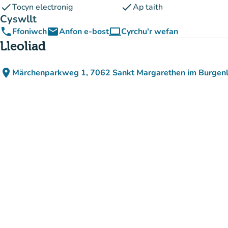
check
check
Tocyn electronig
Ap taith
Cyswllt
phone
email
computer
Ffoniwch
Anfon e-bost
Cyrchu'r wefan
(tab newydd)
Lleoliad
place
Märchenparkweg 1, 7062 Sankt Margarethen im Burgenl
(agor yn Google Maps)
(tab newydd)