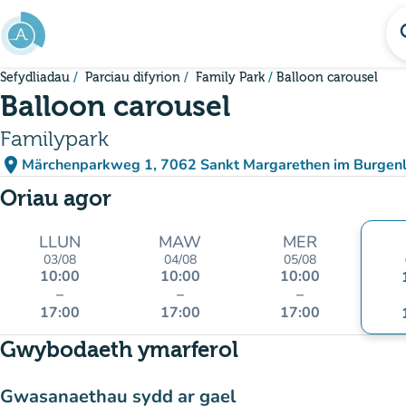
Mynd i'r prif gynnwys
se
Sefydliadau
Parciau difyrion
Family Park
Balloon carousel
Balloon carousel
Familypark
place
Märchenparkweg 1, 7062 Sankt Margarethen im Burgenl
(agor yn Google Maps)
(tab newydd)
Oriau agor
LLUN
MAW
MER
03/08
04/08
05/08
10:00
10:00
10:00
–
–
–
17:00
17:00
17:00
Gwybodaeth ymarferol
Gwasanaethau sydd ar gael