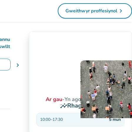
navigate_next
Gweithwyr proffesiynol
(tab newydd)
annu
swllt
chevron_right
yddiadau
Ar gau
-
Yn agor am 10:00 yb
Rhagolygon
insights
10:00
–
17:30
5
mun