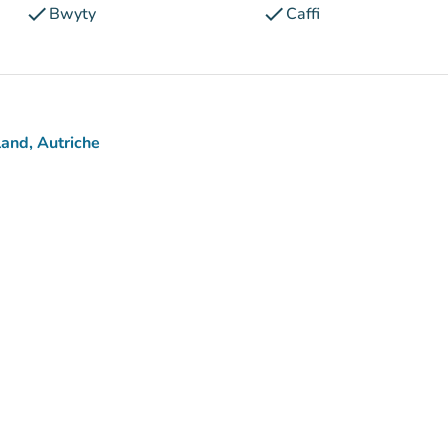
check
check
Bwyty
Caffi
and, Autriche