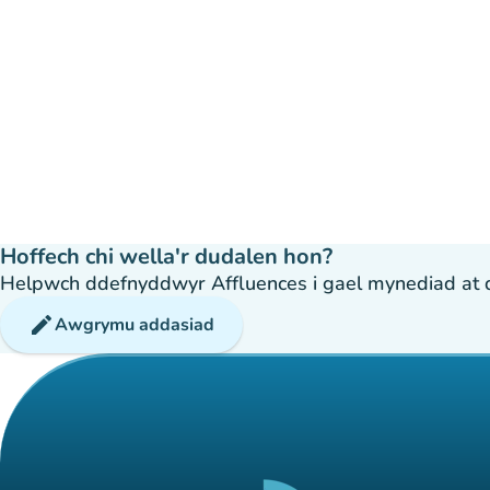
Hoffech chi wella'r dudalen hon?
Helpwch ddefnyddwyr Affluences i gael mynediad at dda
edit
Awgrymu addasiad