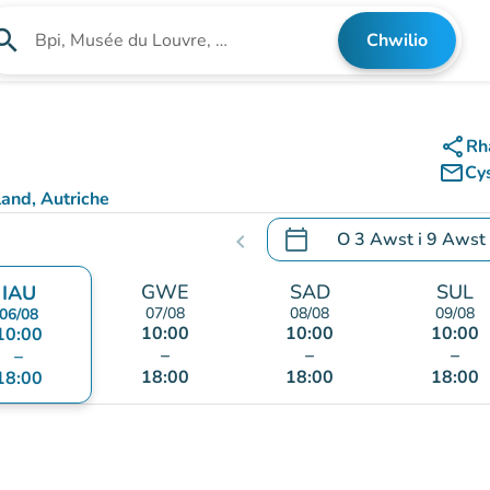
arch
Chwilio
Chwilio am sefydliad
share
Rh
mail_outline
Cy
and, Autriche
calendar_today
O
3 Awst
i
9 Awst
chevron_left
.
Agor y calendr i newid d
GWE
SAD
SUL
IAU
07/08
08/08
09/08
06/08
10:00
10:00
10:00
10:00
–
–
–
–
18:00
18:00
18:00
18:00