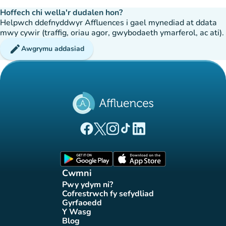
Hoffech chi wella'r dudalen hon?
Helpwch ddefnyddwyr Affluences i gael mynediad at ddata
mwy cywir (traffig, oriau agor, gwybodaeth ymarferol, ac ati).
edit
Awgrymu addasiad
(tab newydd)
(tab newydd)
(tab newydd)
(tab newydd)
(tab newydd)
Tudalen Facebook Affluences
Tudalen Twitter Affluences
Tudalen Instagram Affluences
Tudalen Tiktok Affluences
Tudalen LinkedIn Affluen
(tab newydd)
(tab newydd)
Cwmni
Pwy ydym ni?
(tab newydd)
Cofrestrwch fy sefydliad
(tab newydd)
Gyrfaoedd
(tab newydd)
Y Wasg
(tab newydd)
Blog
(tab newydd)