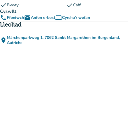
check
check
Bwyty
Caffi
Cyswllt
phone
email
computer
Ffoniwch
Anfon e-bost
Cyrchu'r wefan
(tab newydd)
Lleoliad
Märchenparkweg 1, 7062 Sankt Margarethen im Burgenland,
place
(agor yn Google Maps)
(tab newydd)
Autriche