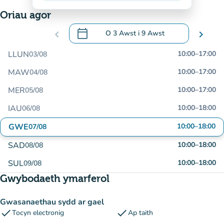
Oriau agor
calendar_today
chevron_left
O
3 Awst
i
9 Awst
chevron_right
.
Agor y calendr i newid dyddiadau
LLUN
10:00
–
17:00
03/08
MAW
10:00
–
17:00
04/08
MER
10:00
–
17:00
05/08
IAU
10:00
–
18:00
06/08
GWE
10:00
–
18:00
07/08
SAD
10:00
–
18:00
08/08
SUL
10:00
–
18:00
09/08
Gwybodaeth ymarferol
Gwasanaethau sydd ar gael
check
check
Tocyn electronig
Ap taith