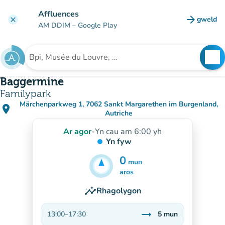
Mynd i'r prif gynnwys
Affluences
arrow_forward
gweld
clear
(tab n
AM DDIM
– Google Play
search
See
Chwilio am sefydliad
Baggermine
Familypark
Märchenparkweg 1, 7062 Sankt Margarethen im Burgenland,
place
(agor yn Google Maps)
(tab newydd)
Autriche
Ar agor
-
Yn cau am 6:00 yh
Yn fyw
0
mun
5
mun
aros
insights
Rhagolygon
trending_flat
13:00
–
17:30
5
mun
Sefydlog