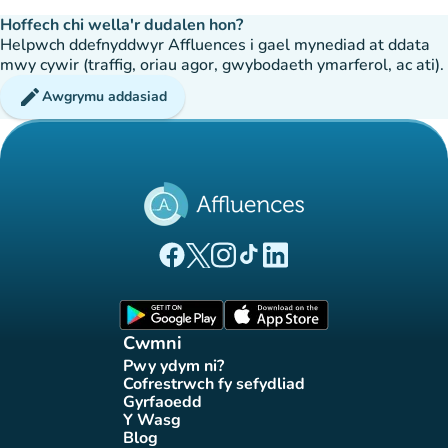
Hoffech chi wella'r dudalen hon?
Helpwch ddefnyddwyr Affluences i gael mynediad at ddata
mwy cywir (traffig, oriau agor, gwybodaeth ymarferol, ac ati).
edit
Awgrymu addasiad
(tab newydd)
(tab newydd)
(tab newydd)
(tab newydd)
(tab newydd)
Tudalen Facebook Affluences
Tudalen Twitter Affluences
Tudalen Instagram Affluences
Tudalen Tiktok Affluences
Tudalen LinkedIn Affluen
(tab newydd)
(tab newydd)
Cwmni
Pwy ydym ni?
(tab newydd)
Cofrestrwch fy sefydliad
(tab newydd)
Gyrfaoedd
(tab newydd)
Y Wasg
(tab newydd)
Blog
(tab newydd)