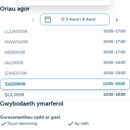
Oriau agor
calendar_today
chevron_left
O
3 Awst
i
9 Awst
chevron_right
.
Agor y calendr i newid dyddiadau
LLUN
10:00
–
17:00
03/08
MAW
10:00
–
17:00
04/08
MER
10:00
–
17:00
05/08
IAU
10:00
–
18:00
06/08
GWE
10:00
–
18:00
07/08
SAD
10:00
–
18:00
08/08
SUL
10:00
–
18:00
09/08
Gwybodaeth ymarferol
Gwasanaethau sydd ar gael
check
check
Tocyn electronig
Ap taith