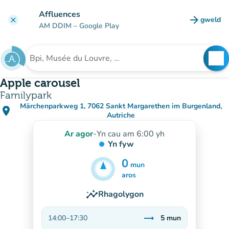
Mynd i'r prif gynnwys
Affluences
arrow_forward
gweld
clear
(tab n
AM DDIM
– Google Play
search
See
Chwilio am sefydliad
Apple carousel
Familypark
Märchenparkweg 1, 7062 Sankt Margarethen im Burgenland,
place
(agor yn Google Maps)
(tab newydd)
Autriche
Ar agor
-
Yn cau am 6:00 yh
Yn fyw
0
mun
5
mun
aros
insights
Rhagolygon
trending_flat
14:00
–
17:30
5
mun
Sefydlog