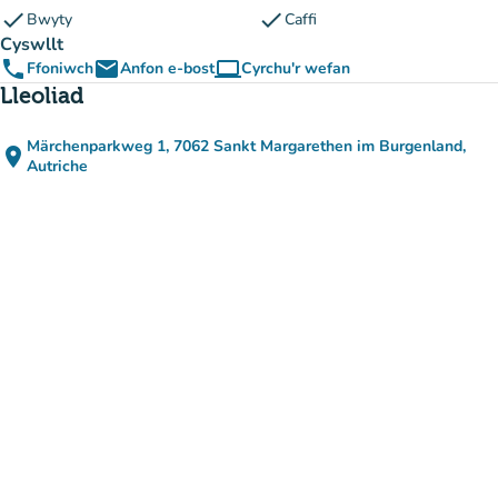
check
check
Bwyty
Caffi
Cyswllt
phone
email
computer
Ffoniwch
Anfon e-bost
Cyrchu'r wefan
(tab newydd)
Lleoliad
Märchenparkweg 1, 7062 Sankt Margarethen im Burgenland,
place
(agor yn Google Maps)
(tab newydd)
Autriche