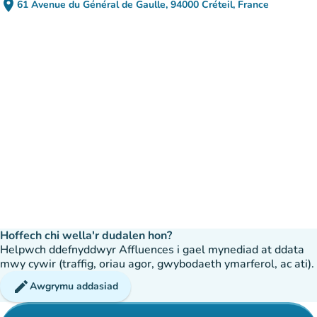
place
61 Avenue du Général de Gaulle, 94000 Créteil, France
(agor yn Google Maps)
(tab newydd)
Hoffech chi wella'r dudalen hon?
Helpwch ddefnyddwyr Affluences i gael mynediad at ddata
mwy cywir (traffig, oriau agor, gwybodaeth ymarferol, ac ati).
edit
Awgrymu addasiad