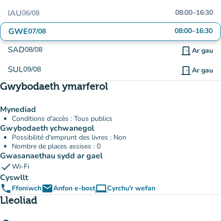
IAU
08:00
–
16:30
06/08
GWE
08:00
–
16:30
07/08
SAD
08/08
door_front
Ar gau
SUL
09/08
door_front
Ar gau
Gwybodaeth ymarferol
Mynediad
Conditions d'accès : Tous publics
Gwybodaeth ychwanegol
Possibilité d'emprunt des livres : Non
Nombre de places assises : 0
Gwasanaethau sydd ar gael
check
Wi-Fi
Cyswllt
phone
email
computer
Ffoniwch
Anfon e-bost
Cyrchu'r wefan
(tab newydd)
Lleoliad