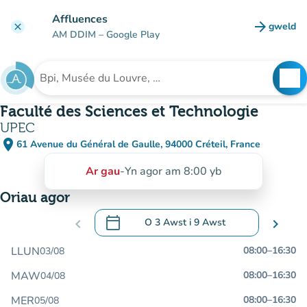
Mynd i'r prif gynnwys
Affluences
arrow_forward
gweld
clear
(tab n
AM DDIM
– Google Play
search
See
Chwilio am sefydliad
Faculté des Sciences et Technologie
UPEC
place
61 Avenue du Général de Gaulle, 94000 Créteil, France
(agor yn Google Maps)
(tab newydd)
Ar gau
-
Yn agor am 8:00 yb
Oriau agor
calendar_today
chevron_left
O
3 Awst
i
9 Awst
chevron_right
.
Agor y calendr i newid dyddiadau
LLUN
08:00
–
16:30
03/08
MAW
08:00
–
16:30
04/08
MER
08:00
–
16:30
05/08