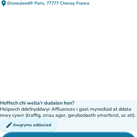
place
Disneyland® Paris, 77777 Chessy, France
(agor yn Google Maps)
(tab newydd)
Hoffech chi wella'r dudalen hon?
Helpwch ddefnyddwyr Affluences i gael mynediad at ddata
mwy cywir (traffig, oriau agor, gwybodaeth ymarferol, ac ati).
edit
Awgrymu addasiad