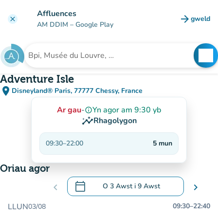
Mynd i'r prif gynnwys
Affluences
arrow_forward
gweld
clear
(tab n
AM DDIM
– Google Play
search
See
Chwilio am sefydliad
Adventure Isle
place
Disneyland® Paris, 77777 Chessy, France
(agor yn Google Maps)
(tab newydd)
Ar gau
-
Yn agor am 9:30 yb
info_outline
insights
Rhagolygon
09:30
–
22:00
5
mun
Oriau agor
calendar_today
chevron_left
O
3 Awst
i
9 Awst
chevron_right
.
Agor y calendr i newid dyddiadau
LLUN
09:30
–
22:40
03/08