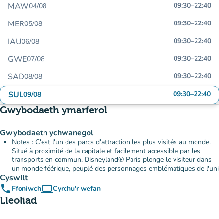
MAW
09:30
–
22:40
04/08
MER
09:30
–
22:40
05/08
IAU
09:30
–
22:40
06/08
GWE
09:30
–
22:40
07/08
SAD
09:30
–
22:40
08/08
SUL
09:30
–
22:40
09/08
Gwybodaeth ymarferol
Gwybodaeth ychwanegol
Notes : C'est l'un des parcs d'attraction les plus visités au monde.
Situé à proximité de la capitale et facilement accessible par les
transports en commun, Disneyland® Paris plonge le visiteur dans
un monde féérique, peuplé des personnages emblématiques de l'uni
Cyswllt
phone
computer
Ffoniwch
Cyrchu'r wefan
(tab newydd)
Lleoliad