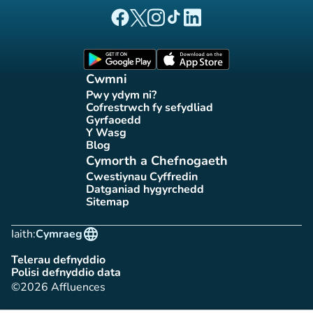
(tab newydd)
(tab newydd)
(tab newydd)
(tab newydd)
(tab newydd)
Tudalen Facebook Affluences
Tudalen Twitter Affluences
Tudalen Instagram Affluences
Tudalen Tiktok Affluences
Tudalen LinkedIn Affluen
(tab newydd)
(tab newydd)
Cwmni
Pwy ydym ni?
(tab newydd)
Cofrestrwch fy sefydliad
(tab newydd)
Gyrfaoedd
(tab newydd)
Y Wasg
(tab newydd)
Blog
(tab newydd)
Cymorth a Chefnogaeth
Cwestiynau Cyffredin
(tab newydd)
Datganiad hygyrchedd
(tab newydd)
Sitemap
(tab newydd)
language
Iaith:
Cymraeg
Telerau defnyddio
(tab newydd)
Polisi defnyddio data
(tab newydd)
©2026 Affluences