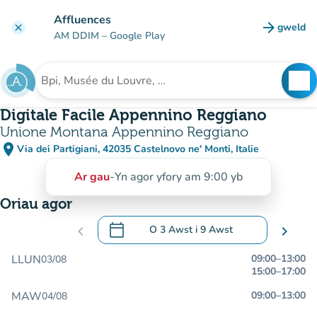
Mynd i'r prif gynnwys
Affluences
arrow_forward
gweld
clear
(tab n
AM DDIM
– Google Play
search
See
Chwilio am sefydliad
Digitale Facile Appennino Reggiano
Unione Montana Appennino Reggiano
place
Via dei Partigiani, 42035 Castelnovo ne' Monti, Italie
(agor yn Google Maps)
(tab newydd)
Ar gau
-
Yn agor yfory am 9:00 yb
Oriau agor
calendar_today
chevron_left
O
3 Awst
i
9 Awst
chevron_right
.
Agor y calendr i newid dyddiadau
LLUN
09:00
–
13:00
03/08
15:00
–
17:00
MAW
09:00
–
13:00
04/08