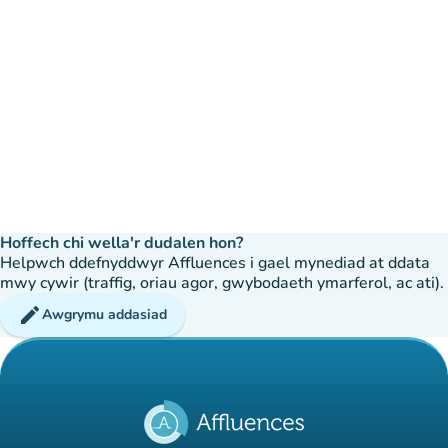
Hoffech chi wella'r dudalen hon?
Helpwch ddefnyddwyr Affluences i gael mynediad at ddata
mwy cywir (traffig, oriau agor, gwybodaeth ymarferol, ac ati).
edit
Awgrymu addasiad