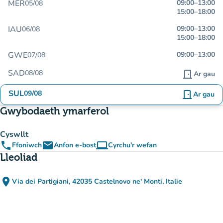
MER
09:00
–
13:00
05/08
15:00
–
18:00
IAU
09:00
–
13:00
06/08
15:00
–
18:00
GWE
09:00
–
13:00
07/08
SAD
08/08
door_front
Ar gau
SUL
09/08
door_front
Ar gau
Gwybodaeth ymarferol
Cyswllt
phone
email
computer
Ffoniwch
Anfon e-bost
Cyrchu'r wefan
(tab newydd)
Lleoliad
place
Via dei Partigiani, 42035 Castelnovo ne' Monti, Italie
(agor yn Google Maps)
(tab newydd)