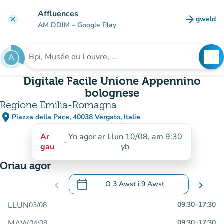
Mynd i'r prif gynnwys
Affluences
arrow_forward
gweld
clear
(tab n
AM DDIM
– Google Play
search
See
Chwilio am sefydliad
Digitale Facile Unione Appennino
bolognese
Regione Emilia-Romagna
place
Piazza della Pace, 40038 Vergato, Italie
(agor yn Google Maps)
(tab newydd)
Ar
Yn agor ar Llun 10/08, am 9:30
-
gau
yb
Oriau agor
calendar_today
chevron_left
O
3 Awst
i
9 Awst
chevron_right
.
Agor y calendr i newid dyddiadau
LLUN
09:30
–
17:30
03/08
MAW
09:30
–
17:30
04/08