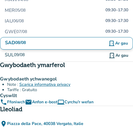
MER
09:30
–
17:30
05/08
IAU
09:30
–
17:30
06/08
GWE
09:30
–
17:30
07/08
SAD
08/08
door_front
Ar gau
SUL
09/08
door_front
Ar gau
Gwybodaeth ymarferol
Gwybodaeth ychwanegol
Note :
Scarica informativa privacy
Tariffe : Gratuito
Cyswllt
phone
email
computer
Ffoniwch
Anfon e-bost
Cyrchu'r wefan
(tab newydd)
Lleoliad
place
Piazza della Pace, 40038 Vergato, Italie
(agor yn Google Maps)
(tab newydd)