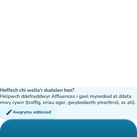
Hoffech chi wella'r dudalen hon?
Helpwch ddefnyddwyr Affluences i gael mynediad at ddata
mwy cywir (traffig, oriau agor, gwybodaeth ymarferol, ac ati).
edit
Awgrymu addasiad