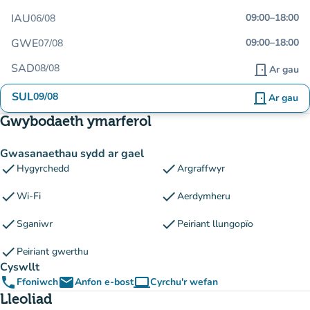
IAU
09:00
–
18:00
06/08
GWE
09:00
–
18:00
07/08
SAD
08/08
door_front
Ar gau
SUL
09/08
door_front
Ar gau
Gwybodaeth ymarferol
Gwasanaethau sydd ar gael
check
check
Hygyrchedd
Argraffwyr
check
check
Wi-Fi
Aerdymheru
check
check
Sganiwr
Peiriant llungopïo
check
Peiriant gwerthu
Cyswllt
phone
email
computer
Ffoniwch
Anfon e-bost
Cyrchu'r wefan
(tab newydd)
Lleoliad