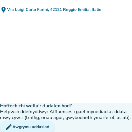
place
Via Luigi Carlo Farini, 42121 Reggio Emilia, Italie
(agor yn Google Maps)
(tab newydd)
Hoffech chi wella'r dudalen hon?
Helpwch ddefnyddwyr Affluences i gael mynediad at ddata
mwy cywir (traffig, oriau agor, gwybodaeth ymarferol, ac ati).
edit
Awgrymu addasiad