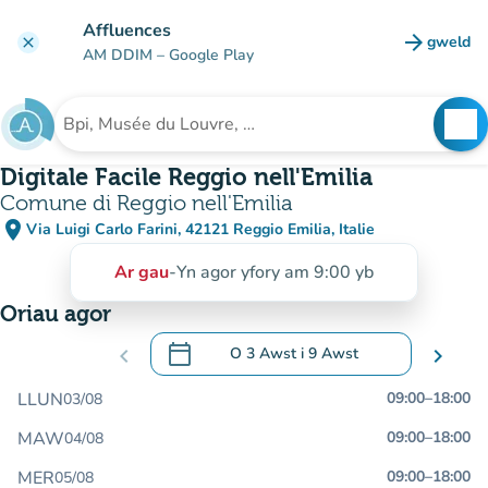
Mynd i'r prif gynnwys
Affluences
arrow_forward
gweld
clear
(tab n
AM DDIM
– Google Play
search
See
Chwilio am sefydliad
Digitale Facile Reggio nell'Emilia
Comune di Reggio nell'Emilia
place
Via Luigi Carlo Farini, 42121 Reggio Emilia, Italie
(agor yn Google Maps)
(tab newydd)
Ar gau
-
Yn agor yfory am 9:00 yb
Oriau agor
calendar_today
chevron_left
O
3 Awst
i
9 Awst
chevron_right
.
Agor y calendr i newid dyddiadau
LLUN
09:00
–
18:00
03/08
MAW
09:00
–
18:00
04/08
MER
09:00
–
18:00
05/08