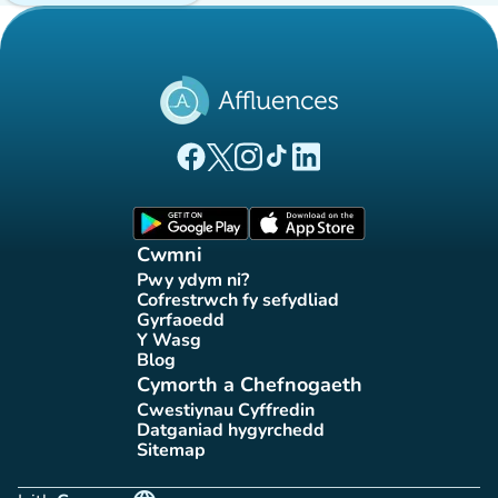
(tab newydd)
(tab newydd)
(tab newydd)
(tab newydd)
(tab newydd)
Tudalen Facebook Affluences
Tudalen Twitter Affluences
Tudalen Instagram Affluences
Tudalen Tiktok Affluences
Tudalen LinkedIn Affluen
(tab newydd)
(tab newydd)
Cwmni
Pwy ydym ni?
(tab newydd)
Cofrestrwch fy sefydliad
(tab newydd)
Gyrfaoedd
(tab newydd)
Y Wasg
(tab newydd)
Blog
(tab newydd)
Cymorth a Chefnogaeth
Cwestiynau Cyffredin
(tab newydd)
Datganiad hygyrchedd
(tab newydd)
Sitemap
(tab newydd)