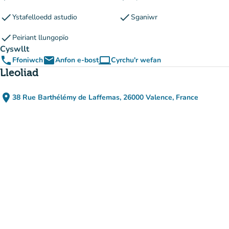
check
check
Ystafelloedd astudio
Sganiwr
check
Peiriant llungopïo
Cyswllt
phone
email
computer
Ffoniwch
Anfon e-bost
Cyrchu'r wefan
(tab newydd)
Lleoliad
place
38 Rue Barthélémy de Laffemas, 26000 Valence, France
(agor yn Google Maps)
(tab newydd)