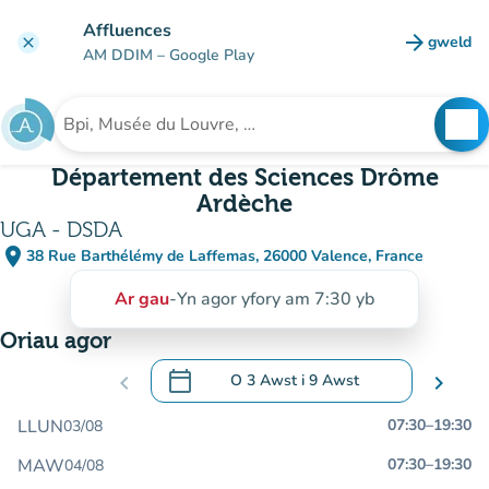
Mynd i'r prif gynnwys
Affluences
arrow_forward
gweld
clear
(tab n
AM DDIM
– Google Play
search
See
Chwilio am sefydliad
Département des Sciences Drôme
Ardèche
UGA - DSDA
place
38 Rue Barthélémy de Laffemas, 26000 Valence, France
(agor yn Google Maps)
(tab newydd)
Ar gau
-
Yn agor yfory am 7:30 yb
Oriau agor
calendar_today
chevron_left
O
3 Awst
i
9 Awst
chevron_right
.
Agor y calendr i newid dyddiadau
LLUN
07:30
–
19:30
03/08
MAW
07:30
–
19:30
04/08