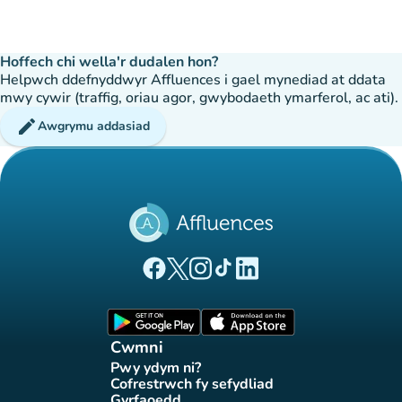
Hoffech chi wella'r dudalen hon?
Helpwch ddefnyddwyr Affluences i gael mynediad at ddata
mwy cywir (traffig, oriau agor, gwybodaeth ymarferol, ac ati).
edit
Awgrymu addasiad
(tab newydd)
(tab newydd)
(tab newydd)
(tab newydd)
(tab newydd)
Tudalen Facebook Affluences
Tudalen Twitter Affluences
Tudalen Instagram Affluences
Tudalen Tiktok Affluences
Tudalen LinkedIn Affluen
(tab newydd)
(tab newydd)
Cwmni
Pwy ydym ni?
(tab newydd)
Cofrestrwch fy sefydliad
(tab newydd)
Gyrfaoedd