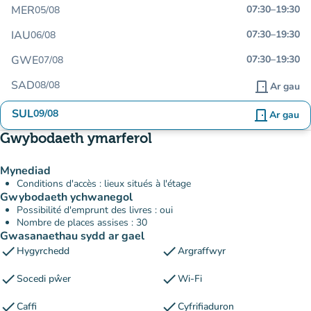
MER
07:30
–
19:30
05/08
IAU
07:30
–
19:30
06/08
GWE
07:30
–
19:30
07/08
SAD
08/08
door_front
Ar gau
SUL
09/08
door_front
Ar gau
Gwybodaeth ymarferol
Mynediad
Conditions d'accès : lieux situés à l'étage
Gwybodaeth ychwanegol
Possibilité d'emprunt des livres : oui
Nombre de places assises : 30
Gwasanaethau sydd ar gael
check
check
Hygyrchedd
Argraffwyr
check
check
Socedi pŵer
Wi-Fi
check
check
Caffi
Cyfrifiaduron