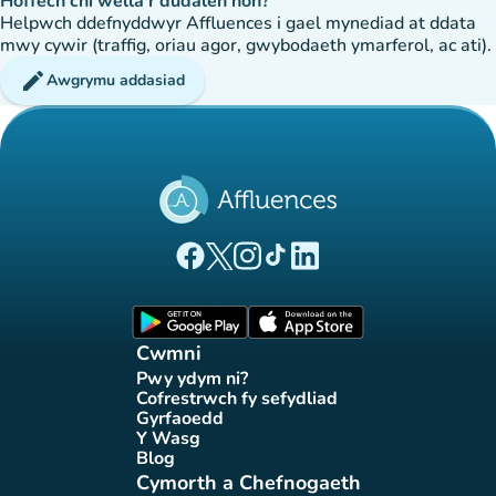
Hoffech chi wella'r dudalen hon?
Helpwch ddefnyddwyr Affluences i gael mynediad at ddata
mwy cywir (traffig, oriau agor, gwybodaeth ymarferol, ac ati).
edit
Awgrymu addasiad
(tab newydd)
(tab newydd)
(tab newydd)
(tab newydd)
(tab newydd)
Tudalen Facebook Affluences
Tudalen Twitter Affluences
Tudalen Instagram Affluences
Tudalen Tiktok Affluences
Tudalen LinkedIn Affluen
(tab newydd)
(tab newydd)
Cwmni
Pwy ydym ni?
(tab newydd)
Cofrestrwch fy sefydliad
(tab newydd)
Gyrfaoedd
(tab newydd)
Y Wasg
(tab newydd)
Blog
(tab newydd)
Cymorth a Chefnogaeth