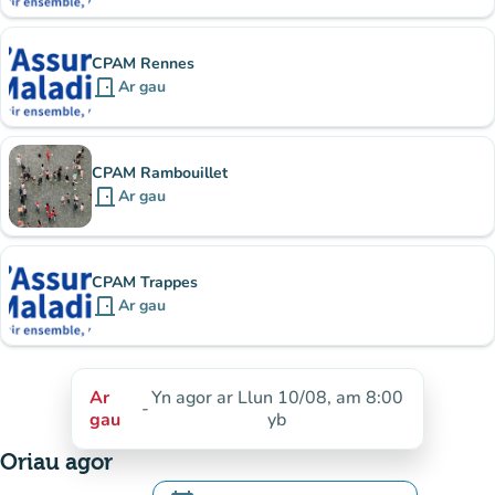
CPAM Rennes
door_front
Ar gau
CPAM Rambouillet
door_front
Ar gau
CPAM Trappes
door_front
Ar gau
Ar
Yn agor ar Llun 10/08, am 8:00
-
gau
yb
Oriau agor