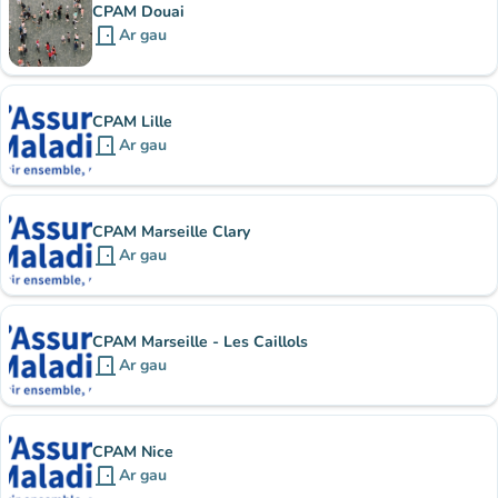
CPAM Douai
door_front
Ar gau
CPAM Lille
door_front
Ar gau
CPAM Marseille Clary
door_front
Ar gau
CPAM Marseille - Les Caillols
door_front
Ar gau
CPAM Nice
door_front
Ar gau