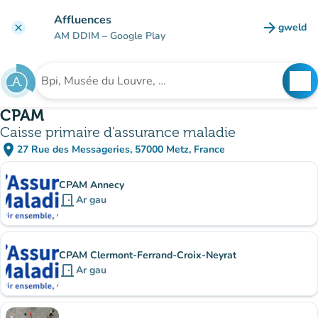
Mynd i'r prif gynnwys
Affluences
arrow_forward
gweld
clear
(tab n
AM DDIM
– Google Play
search
See
Chwilio am sefydliad
CPAM
Caisse primaire d'assurance maladie
place
27 Rue des Messageries, 57000 Metz, France
(agor yn Google Maps)
(tab newydd)
Is-sefydliadau
CPAM Annecy
door_front
Ar gau
CPAM Clermont-Ferrand-Croix-Neyrat
door_front
Ar gau