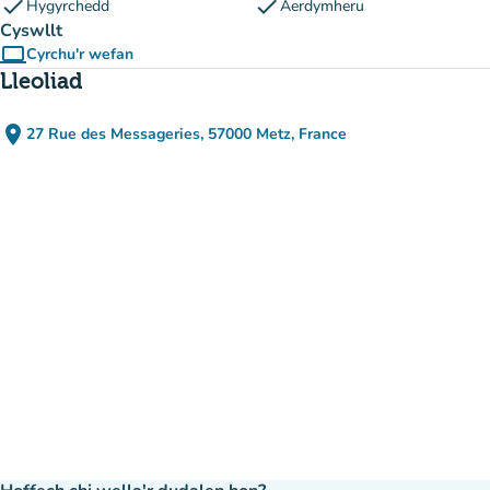
check
check
Hygyrchedd
Aerdymheru
Cyswllt
computer
Cyrchu'r wefan
(tab newydd)
Lleoliad
place
27 Rue des Messageries, 57000 Metz, France
(agor yn Google Maps)
(tab newydd)