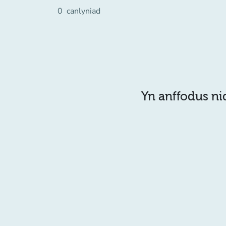
0
canlyniad
Yn anffodus ni