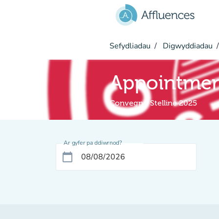
Mynd i'r prif gynnwys
Sefydliadau
Digwyddiadau
Appointme
Convegno Stelline 2025
Ar gyfer pa ddiwrnod?
calendar_today