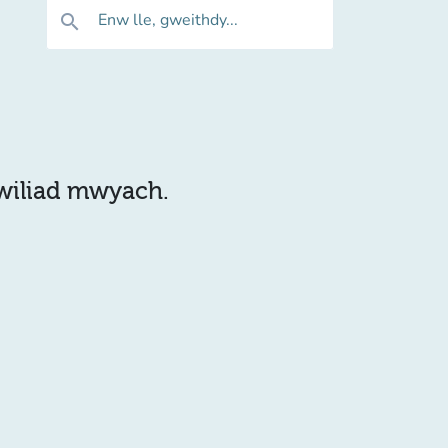
Enw lle, gweithdy...
search
hwiliad mwyach.