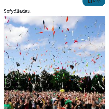
map
Map
Sefydliadau