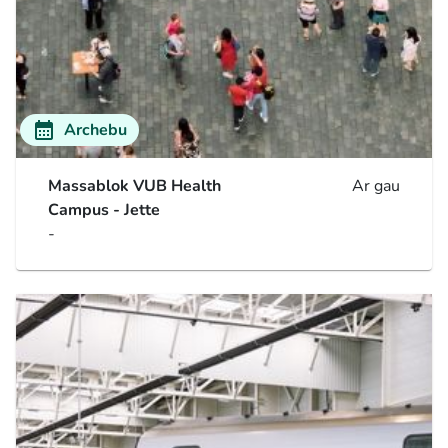
calendar_month
Archebu
Massablok VUB Health
Ar gau
Campus - Jette
-