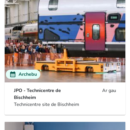
calendar_month
Archebu
JPO - Technicentre de
Ar gau
Bischheim
Technicentre site de Bischheim