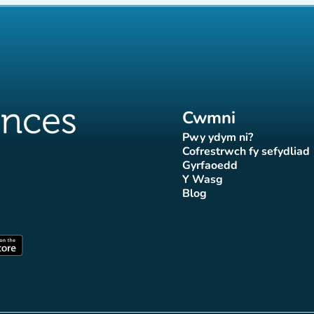
Cwmni
Pwy ydym ni?
(tab newydd)
Cofrestrwch fy sefydliad
(tab newydd
Gyrfaoedd
(tab newydd)
Y Wasg
d)
wydd)
 newydd)
tab newydd)
(tab newydd)
Blog
Affluences
r Affluences
tagram Affluences
 Tiktok Affluences
len LinkedIn Affluences
(tab newydd)
dd)
(tab newydd)