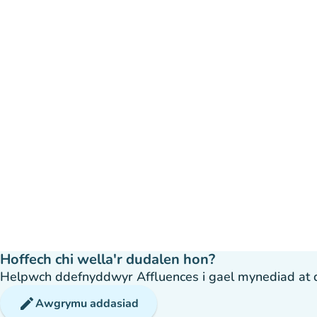
Hoffech chi wella'r dudalen hon?
Helpwch ddefnyddwyr Affluences i gael mynediad at dda
edit
Awgrymu addasiad