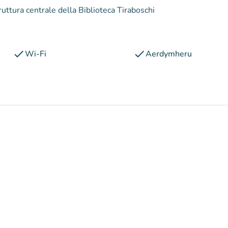
struttura centrale della Biblioteca Tiraboschi
check
check
Wi-Fi
Aerdymheru