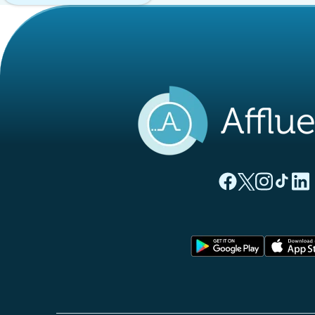
(tab newydd)
(tab newyd
(tab ne
(tab
(
Tudalen Facebook 
Tudalen Twitte
Tudalen Ins
Tudalen
Tuda
(tab newy