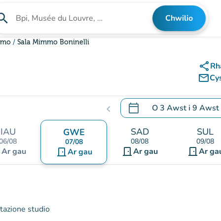
arch
Chwilio
Chwilio am sefydliad
gamo
Sala Mimmo Boninelli
share
Rh
mail_outline
Cy
calendar_today
O
3 Awst
i
9 Awst
chevron_left
.
Agor y calendr i newid d
IAU
SAD
SUL
GWE
06/08
08/08
09/08
07/08
nt
door_front
door_front
Ar gau
door_front
Ar gau
Ar ga
Ar gau
stazione studio