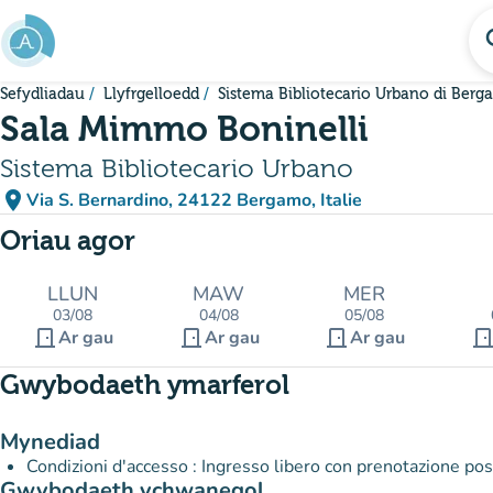
Mynd i'r prif gynnwys
se
Sefydliadau
Llyfrgelloedd
Sistema Bibliotecario Urbano di Ber
Sala Mimmo Boninelli
Sistema Bibliotecario Urbano
place
Via S. Bernardino, 24122 Bergamo, Italie
(agor yn Google Maps)
(tab newydd)
Oriau agor
LLUN
MAW
MER
03/08
04/08
05/08
door_front
door_front
door_front
door_fro
Ar gau
Ar gau
Ar gau
Gwybodaeth ymarferol
Mynediad
Condizioni d'accesso : Ingresso libero con prenotazione po
Gwybodaeth ychwanegol