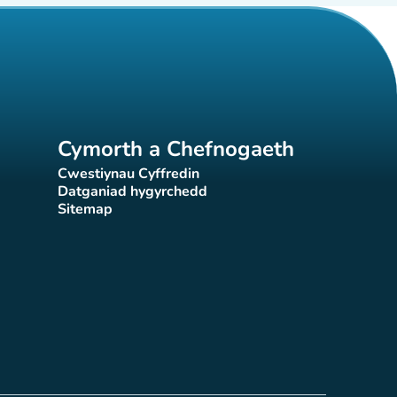
Cymorth a Chefnogaeth
Cwestiynau Cyffredin
(tab newydd)
Datganiad hygyrchedd
)
(tab newydd)
Sitemap
(tab newydd)