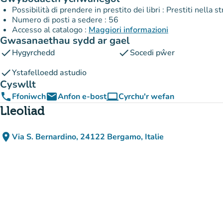
Possibilità di prendere in prestito dei libri : Prestiti nella 
Numero di posti a sedere : 56
Accesso al catalogo :
Maggiori informazioni
Gwasanaethau sydd ar gael
check
check
Hygyrchedd
Socedi pŵer
check
Ystafelloedd astudio
Cyswllt
phone
email
computer
Ffoniwch
Anfon e-bost
Cyrchu'r wefan
(tab newydd)
Lleoliad
place
Via S. Bernardino, 24122 Bergamo, Italie
(agor yn Google Maps)
(tab newydd)