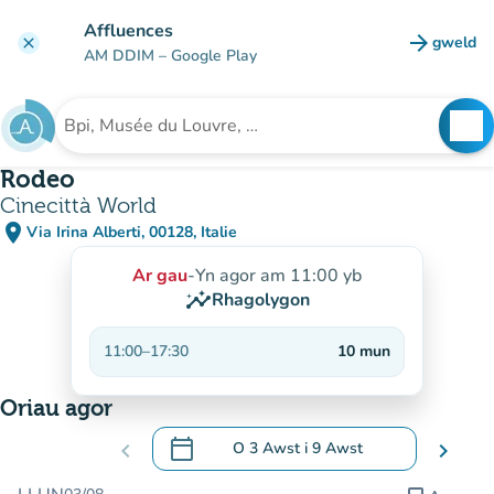
Mynd i'r prif gynnwys
Affluences
arrow_forward
gweld
clear
(tab n
AM DDIM
– Google Play
search
See
Chwilio am sefydliad
Rodeo
Cinecittà World
place
Via Irina Alberti, 00128, Italie
(agor yn Google Maps)
(tab newydd)
Ar gau
-
Yn agor am 11:00 yb
insights
Rhagolygon
11:00
–
17:30
10
mun
Oriau agor
calendar_today
chevron_left
O
3 Awst
i
9 Awst
chevron_right
.
Agor y calendr i newid dyddiadau