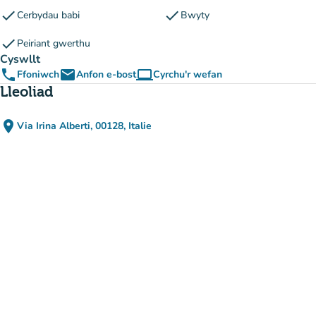
check
check
Cerbydau babi
Bwyty
check
Peiriant gwerthu
Cyswllt
phone
email
computer
Ffoniwch
Anfon e-bost
Cyrchu'r wefan
(tab newydd)
Lleoliad
place
Via Irina Alberti, 00128, Italie
(agor yn Google Maps)
(tab newydd)