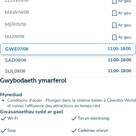
LLUN
03/08
door_front
Ar gau
MAW
04/08
door_front
Ar gau
MER
05/08
door_front
Ar gau
IAU
06/08
door_front
Ar gau
GWE
11:00
–
18:00
07/08
SAD
11:00
–
18:00
08/08
SUL
11:00
–
18:00
09/08
Gwybodaeth ymarferol
Mynediad
Conditions d'accès : Plongez dans le cinéma italien à Cinecittà World
et suivez l’affluence des attractions en temps réel
Gwasanaethau sydd ar gael
check
check
Wi-Fi
Tocyn electronig
check
check
Siop
Cadeiriau olwyn