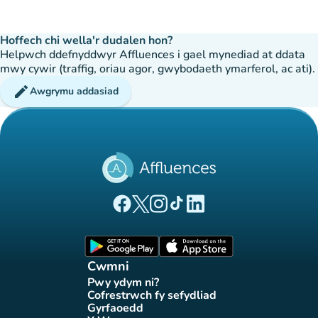
Hoffech chi wella'r dudalen hon?
Helpwch ddefnyddwyr Affluences i gael mynediad at ddata
mwy cywir (traffig, oriau agor, gwybodaeth ymarferol, ac ati).
edit
Awgrymu addasiad
(tab newydd)
(tab newydd)
(tab newydd)
(tab newydd)
(tab newydd)
Tudalen Facebook Affluences
Tudalen Twitter Affluences
Tudalen Instagram Affluences
Tudalen Tiktok Affluences
Tudalen LinkedIn Affluen
(tab newydd)
(tab newydd)
Cwmni
Pwy ydym ni?
(tab newydd)
Cofrestrwch fy sefydliad
(tab newydd)
Gyrfaoedd
(tab newydd)