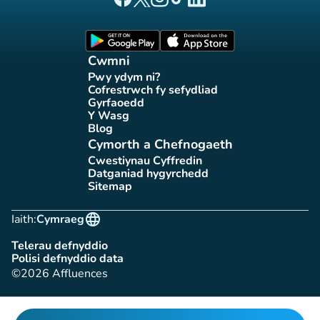
Tudalen Facebook Affluences
Tudalen Twitter Affluences
Tudalen Instagram Affluences
Tudalen Tiktok Affluences
Tudalen LinkedIn Affluen
(tab newydd)
(tab newydd)
Cwmni
Pwy ydym ni?
(tab newydd)
Cofrestrwch fy sefydliad
(tab newydd)
Gyrfaoedd
(tab newydd)
Y Wasg
(tab newydd)
Blog
(tab newydd)
Cymorth a Chefnogaeth
Cwestiynau Cyffredin
(tab newydd)
Datganiad hygyrchedd
(tab newydd)
Sitemap
(tab newydd)
language
Iaith:
Cymraeg
Telerau defnyddio
(tab newydd)
Polisi defnyddio data
(tab newydd)
©2026 Affluences