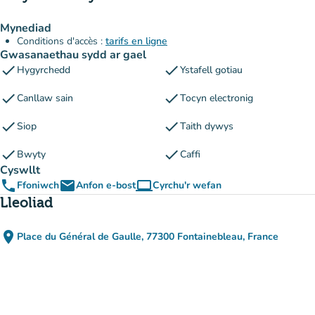
Mynediad
Conditions d'accès :
tarifs en ligne
Gwasanaethau sydd ar gael
check
check
Hygyrchedd
Ystafell gotiau
check
check
Canllaw sain
Tocyn electronig
check
check
Siop
Taith dywys
check
check
Bwyty
Caffi
Cyswllt
phone
email
computer
Ffoniwch
Anfon e-bost
Cyrchu'r wefan
(tab newydd)
Lleoliad
place
Place du Général de Gaulle, 77300 Fontainebleau, France
(agor yn Google Maps)
(tab newydd)