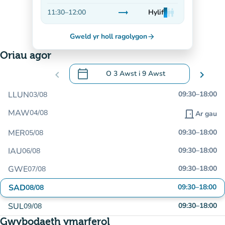
Sefydlog
trending_flat
11:30
–
12:00
Hylif
man
man
man
Sefydlog
Gweld yr holl ragolygon
arrow_forward
Oriau agor
calendar_today
chevron_left
O
3 Awst
i
9 Awst
chevron_right
.
Agor y calendr i newid dyddiadau
LLUN
09:30
–
18:00
03/08
MAW
04/08
door_front
Ar gau
MER
09:30
–
18:00
05/08
IAU
09:30
–
18:00
06/08
GWE
09:30
–
18:00
07/08
SAD
09:30
–
18:00
08/08
SUL
09:30
–
18:00
09/08
Gwybodaeth ymarferol