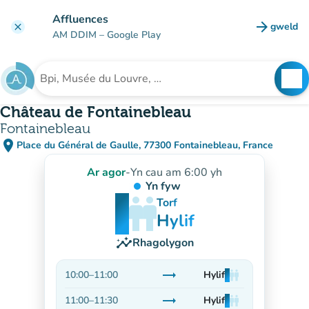
Mynd i'r prif gynnwys
Affluences
arrow_forward
gweld
clear
(tab n
AM DDIM
– Google Play
search
See
Chwilio am sefydliad
Château de Fontainebleau
Fontainebleau
place
Place du Général de Gaulle, 77300 Fontainebleau, France
(agor yn Google Maps)
(tab newydd)
Ar agor
-
Yn cau am 6:00 yh
Yn fyw
man
man
man
Torf
Hylif
insights
Rhagolygon
trending_flat
10:00
–
11:00
Hylif
man
man
man
Sefydlog
trending_flat
11:00
–
11:30
Hylif
man
man
man