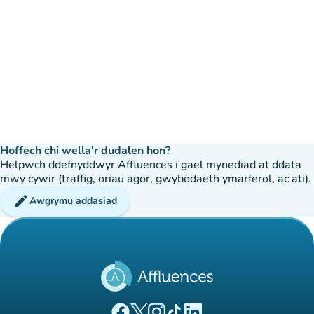
Hoffech chi wella'r dudalen hon?
Helpwch ddefnyddwyr Affluences i gael mynediad at ddata
mwy cywir (traffig, oriau agor, gwybodaeth ymarferol, ac ati).
edit
Awgrymu addasiad
(tab newydd)
(tab newydd)
(tab newydd)
(tab newydd)
(tab newydd)