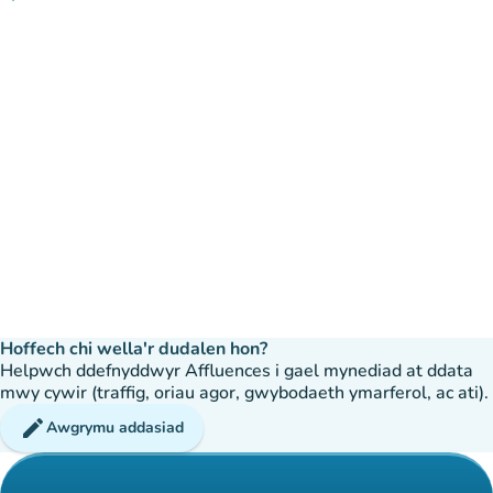
Hoffech chi wella'r dudalen hon?
Helpwch ddefnyddwyr Affluences i gael mynediad at ddata
mwy cywir (traffig, oriau agor, gwybodaeth ymarferol, ac ati).
edit
Awgrymu addasiad