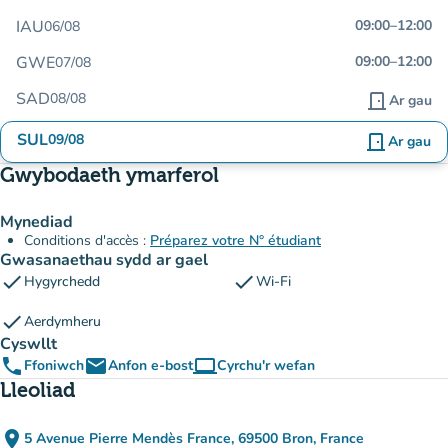
IAU
09:00
–
12:00
06/08
GWE
09:00
–
12:00
07/08
SAD
08/08
door_front
Ar gau
SUL
09/08
door_front
Ar gau
Gwybodaeth ymarferol
Mynediad
Conditions d'accès :
Préparez votre N° étudiant
Gwasanaethau sydd ar gael
check
check
Hygyrchedd
Wi-Fi
check
Aerdymheru
Cyswllt
phone
email
computer
Ffoniwch
Anfon e-bost
Cyrchu'r wefan
(tab newydd)
Lleoliad
place
5 Avenue Pierre Mendès France, 69500 Bron, France
(agor yn Google Maps)
(tab newydd)