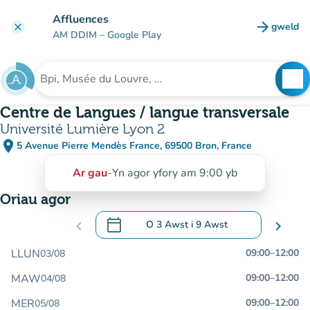
Mynd i'r prif gynnwys
Affluences
arrow_forward
gweld
clear
(tab n
AM DDIM
– Google Play
search
See
Chwilio am sefydliad
Centre de Langues / langue transversale
Université Lumière Lyon 2
place
5 Avenue Pierre Mendès France, 69500 Bron, France
(agor yn Google Maps)
(tab newydd)
Ar gau
-
Yn agor yfory am 9:00 yb
Oriau agor
calendar_today
chevron_left
O
3 Awst
i
9 Awst
chevron_right
.
Agor y calendr i newid dyddiadau
LLUN
09:00
–
12:00
03/08
MAW
09:00
–
12:00
04/08
MER
09:00
–
12:00
05/08