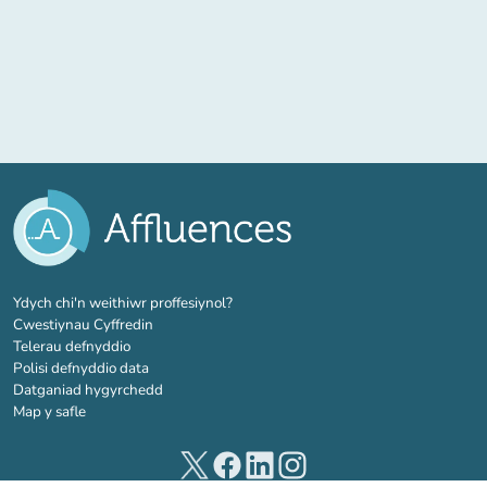
(tab newydd)
Ydych chi'n weithiwr proffesiynol?
Cwestiynau Cyffredin
Telerau defnyddio
Polisi defnyddio data
Datganiad hygyrchedd
Map y safle
(tab newydd)
(tab newydd)
(tab newydd)
(tab newydd)