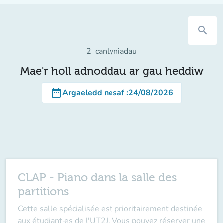
search
2
canlyniadau
Mae'r holl adnoddau ar gau heddiw
date_range
Argaeledd nesaf
:
24/08/2026
CLAP - Piano dans la salle des
partitions
Cette salle spécialisée est prioritairement destinée
aux étudiant·es de l'UT2J. Vous pouvez réserver une