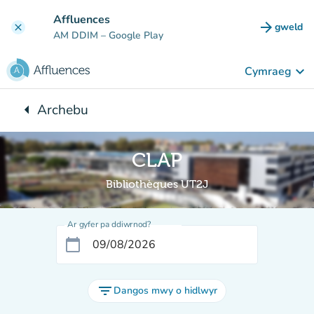
Mynd i'r prif gynnwys
Affluences
arrow_forward
gweld
clear
(tab n
AM DDIM
– Google Play
keyboard_arrow_down
Cymraeg
arrow_left
Archebu
Yn ôl i:
CLAP
Bibliothèques UT2J
Ar gyfer pa ddiwrnod?
calendar_today
filter_list
Dangos mwy o hidlwyr