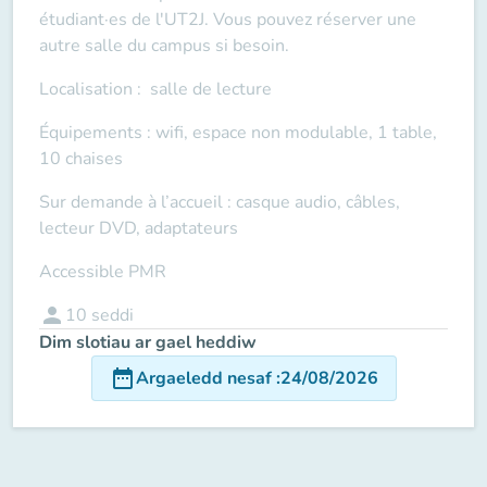
étudiant·es de l'UT2J. Vous pouvez réserver une
autre salle du campus si besoin.
Localisation : salle de lecture
Équipements : wifi, espace non modulable, 1 table,
10 chaises
Sur demande à l’accueil : casque audio, câbles,
lecteur DVD, adaptateurs
Accessible PMR
person
10
seddi
Dim slotiau ar gael heddiw
date_range
Argaeledd nesaf
:
24/08/2026