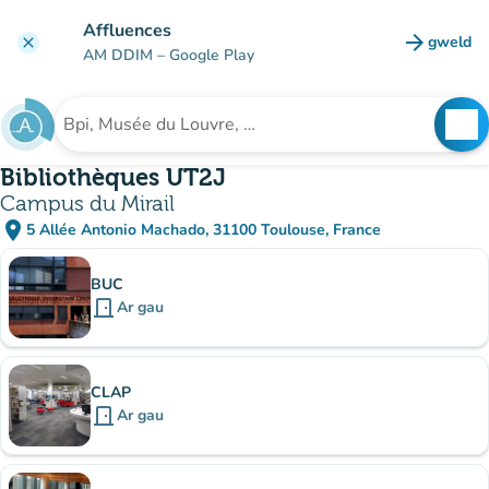
Mynd i'r prif gynnwys
Affluences
arrow_forward
gweld
clear
(tab n
AM DDIM
– Google Play
search
See
Chwilio am sefydliad
Bibliothèques UT2J
Campus du Mirail
place
5 Allée Antonio Machado, 31100 Toulouse, France
(agor yn Google Maps)
(tab newydd)
Is-sefydliadau
BUC
door_front
Ar gau
CLAP
door_front
Ar gau