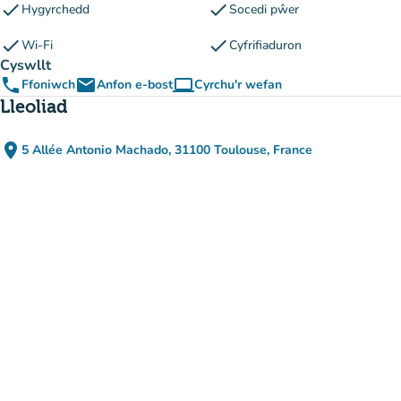
check
check
Hygyrchedd
Socedi pŵer
check
check
Wi-Fi
Cyfrifiaduron
Cyswllt
phone
email
computer
Ffoniwch
Anfon e-bost
Cyrchu'r wefan
(tab newydd)
Lleoliad
place
5 Allée Antonio Machado, 31100 Toulouse, France
(agor yn Google Maps)
(tab newydd)