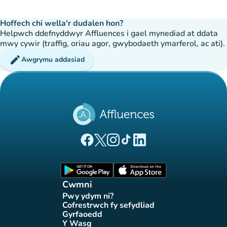
Hoffech chi wella'r dudalen hon?
Helpwch ddefnyddwyr Affluences i gael mynediad at ddata
mwy cywir (traffig, oriau agor, gwybodaeth ymarferol, ac ati).
edit
Awgrymu addasiad
(tab newydd)
(tab newydd)
(tab newydd)
(tab newydd)
(tab newydd)
Tudalen Facebook Affluences
Tudalen Twitter Affluences
Tudalen Instagram Affluences
Tudalen Tiktok Affluences
Tudalen LinkedIn Affluen
(tab newydd)
(tab newydd)
Cwmni
Pwy ydym ni?
(tab newydd)
Cofrestrwch fy sefydliad
(tab newydd)
Gyrfaoedd
(tab newydd)
Y Wasg