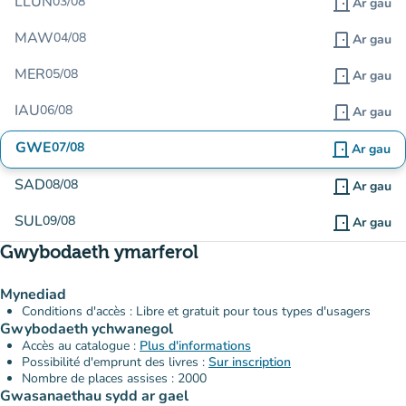
LLUN
03/08
door_front
Ar gau
MAW
04/08
door_front
Ar gau
MER
05/08
door_front
Ar gau
IAU
06/08
door_front
Ar gau
GWE
07/08
door_front
Ar gau
SAD
08/08
door_front
Ar gau
SUL
09/08
door_front
Ar gau
Gwybodaeth ymarferol
Mynediad
Conditions d'accès : Libre et gratuit pour tous types d'usagers
Gwybodaeth ychwanegol
Accès au catalogue :
Plus d'informations
Possibilité d'emprunt des livres :
Sur inscription
Nombre de places assises : 2000
Gwasanaethau sydd ar gael