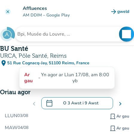
Mynd i'r prif gynnwys
Affluences
arrow_forward
gweld
clear
(tab n
AM DDIM
– Google Play
search
See
Chwilio am sefydliad
BU Santé
URCA, Pôle Santé, Reims
place
51 Rue Cognacq-Jay, 51100 Reims, France
(agor yn Google Maps)
(tab newydd)
Ar
Yn agor ar Llun 17/08, am 8:00
-
gau
yb
Oriau agor
calendar_today
chevron_left
O
3 Awst
i
9 Awst
chevron_right
.
Agor y calendr i newid dyddiadau
LLUN
03/08
door_front
Ar gau
MAW
04/08
door_front
Ar gau