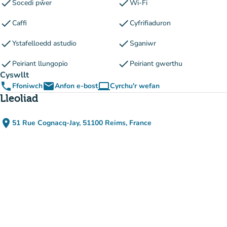
check
check
Socedi pŵer
Wi-Fi
check
check
Caffi
Cyfrifiaduron
check
check
Ystafelloedd astudio
Sganiwr
check
check
Peiriant llungopïo
Peiriant gwerthu
Cyswllt
phone
email
computer
Ffoniwch
Anfon e-bost
Cyrchu'r wefan
(tab newydd)
Lleoliad
place
51 Rue Cognacq-Jay, 51100 Reims, France
(agor yn Google Maps)
(tab newydd)