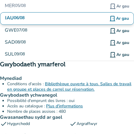
MER
05/08
door_front
Ar gau
IAU
06/08
door_front
Ar gau
GWE
07/08
door_front
Ar gau
SAD
08/08
door_front
Ar gau
SUL
09/08
door_front
Ar gau
Gwybodaeth ymarferol
Mynediad
Conditions d'accès :
Bibliothèque ouverte à tous. Salles de travail
en groupe et places de carrel sur réservation.
Gwybodaeth ychwanegol
Possibilité d'emprunt des livres : oui
Accès au catalogue :
Plus d'informations
Nombre de places assises : 480
Gwasanaethau sydd ar gael
check
check
Hygyrchedd
Argraffwyr