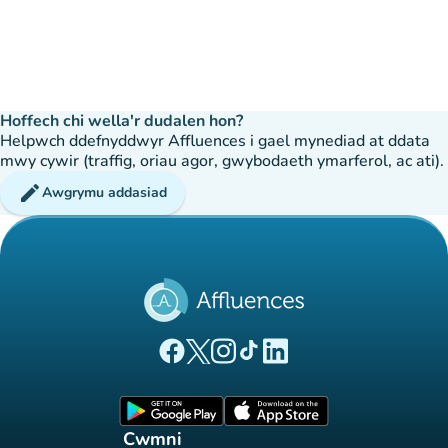
Hoffech chi wella'r dudalen hon?
Helpwch ddefnyddwyr Affluences i gael mynediad at ddata
mwy cywir (traffig, oriau agor, gwybodaeth ymarferol, ac ati).
edit
Awgrymu addasiad
(tab newydd)
(tab newydd)
(tab newydd)
(tab newydd)
(tab newydd)
Tudalen Facebook Affluences
Tudalen Twitter Affluences
Tudalen Instagram Affluences
Tudalen Tiktok Affluences
Tudalen LinkedIn Affluen
(tab newydd)
(tab newydd)
Cwmni