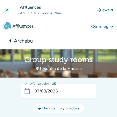
Mynd i'r prif gynnwys
Affluences
arrow_forward
gweld
clear
(tab n
AM DDIM
– Google Play
keyboard_arrow_down
Cymraeg
arrow_left
Archebu
Yn ôl i:
Group study rooms
BU Moulin de la Housse
Ar gyfer pa ddiwrnod?
calendar_today
filter_list
Dangos mwy o hidlwyr