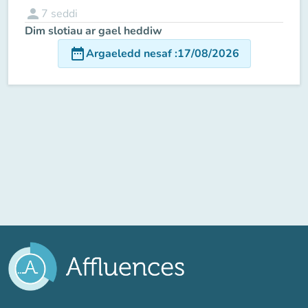
person
7
seddi
Dim slotiau ar gael heddiw
date_range
Argaeledd nesaf
:
17/08/2026