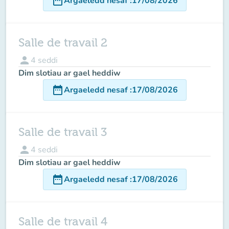
date_range
Argaeledd nesaf
:
17/08/2026
Salle de travail 2
person
4
seddi
Dim slotiau ar gael heddiw
date_range
Argaeledd nesaf
:
17/08/2026
Salle de travail 3
person
4
seddi
Dim slotiau ar gael heddiw
date_range
Argaeledd nesaf
:
17/08/2026
Salle de travail 4