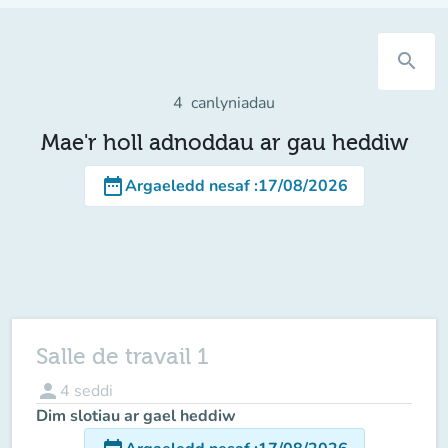
search
4
canlyniadau
Mae'r holl adnoddau ar gau heddiw
date_range
Argaeledd nesaf
:
17/08/2026
Salle de travail 1
person
4
seddi
Dim slotiau ar gael heddiw