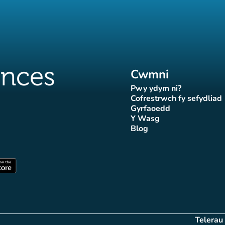
Cwmni
Pwy ydym ni?
(tab newydd)
Cofrestrwch fy sefydliad
(tab newydd
Gyrfaoedd
(tab newydd)
Y Wasg
d)
wydd)
 newydd)
tab newydd)
(tab newydd)
Blog
Affluences
r Affluences
tagram Affluences
 Tiktok Affluences
len LinkedIn Affluences
(tab newydd)
dd)
(tab newydd)
Telerau