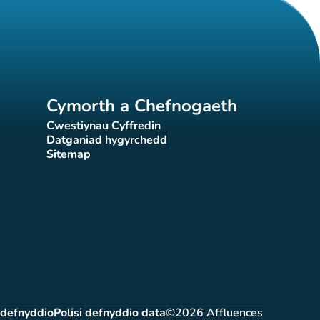
Cymorth a Chefnogaeth
Cwestiynau Cyffredin
(tab newydd)
Datganiad hygyrchedd
)
(tab newydd)
Sitemap
(tab newydd)
 defnyddio
Polisi defnyddio data
©2026 Affluences
(tab newydd)
(tab newydd)