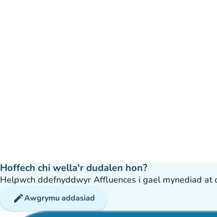
Hoffech chi wella'r dudalen hon?
Helpwch ddefnyddwyr Affluences i gael mynediad at dda
edit
Awgrymu addasiad