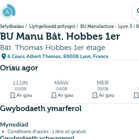
Mynd i'r prif gynnwys
se
Sefydliadau
Llyfrgelloedd prifysgol
BU Manufacture - Lyon 3
B
BU Manu Bât. Hobbes 1er
Bât. Thomas Hobbes 1er étage
place
6 Cours Albert Thomas, 69008 Lyon, France
(agor yn Google Maps)
(tab newydd)
Oriau agor
LLUN
MAW
MER
03/08
04/08
05/08
door_front
door_front
door_front
door_fro
Ar gau
Ar gau
Ar gau
Gwybodaeth ymarferol
Mynediad
Conditions d'accès : Libre et gratuit
Gwybodaeth ychwanegol