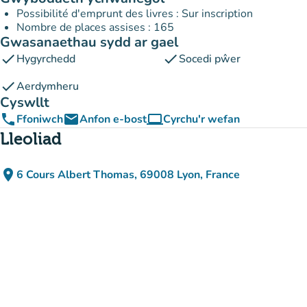
Possibilité d'emprunt des livres : Sur inscription
Nombre de places assises : 165
Gwasanaethau sydd ar gael
check
check
Hygyrchedd
Socedi pŵer
check
Aerdymheru
Cyswllt
phone
email
computer
Ffoniwch
Anfon e-bost
Cyrchu'r wefan
(tab newydd)
Lleoliad
place
6 Cours Albert Thomas, 69008 Lyon, France
(agor yn Google Maps)
(tab newydd)