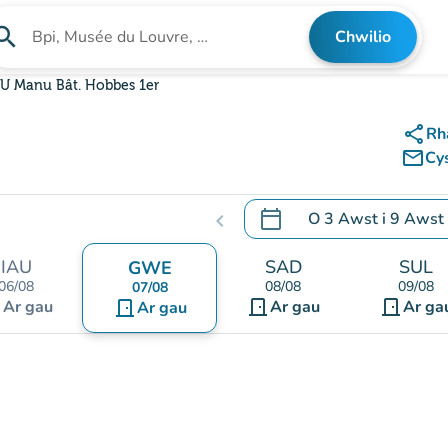
arch
Chwilio
Chwilio am sefydliad
U Manu Bât. Hobbes 1er
share
Rh
mail_outline
Cy
calendar_today
O
3 Awst
i
9 Awst
chevron_left
.
Agor y calendr i newid d
IAU
SAD
SUL
GWE
06/08
08/08
09/08
07/08
nt
door_front
door_front
Ar gau
door_front
Ar gau
Ar ga
Ar gau