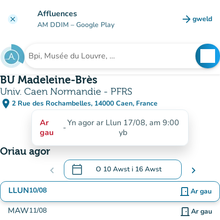
Mynd i'r prif gynnwys
Affluences
arrow_forward
gweld
clear
(tab n
AM DDIM
– Google Play
search
See
Chwilio am sefydliad
BU Madeleine-Brès
Univ. Caen Normandie - PFRS
place
2 Rue des Rochambelles, 14000 Caen, France
(agor yn Google Maps)
(tab newydd)
Ar
Yn agor ar Llun 17/08, am 9:00
-
gau
yb
Oriau agor
calendar_today
chevron_left
O
10 Awst
i
16 Awst
chevron_right
.
Agor y calendr i newid dyddiadau
LLUN
10/08
door_front
Ar gau
MAW
11/08
door_front
Ar gau