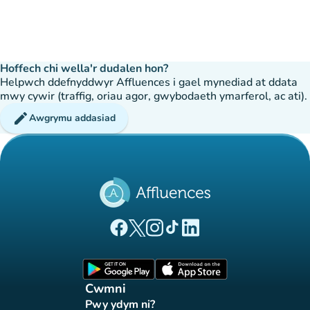
Hoffech chi wella'r dudalen hon?
Helpwch ddefnyddwyr Affluences i gael mynediad at ddata
mwy cywir (traffig, oriau agor, gwybodaeth ymarferol, ac ati).
edit
Awgrymu addasiad
(tab newydd)
(tab newydd)
(tab newydd)
(tab newydd)
(tab newydd)
Tudalen Facebook Affluences
Tudalen Twitter Affluences
Tudalen Instagram Affluences
Tudalen Tiktok Affluences
Tudalen LinkedIn Affluen
(tab newydd)
(tab newydd)
Cwmni
Pwy ydym ni?
(tab newydd)