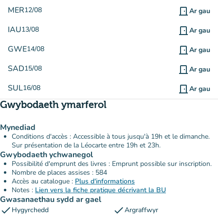
MER
12/08
door_front
Ar gau
IAU
13/08
door_front
Ar gau
GWE
14/08
door_front
Ar gau
SAD
15/08
door_front
Ar gau
SUL
16/08
door_front
Ar gau
Gwybodaeth ymarferol
Mynediad
Conditions d'accès : Accessible à tous jusqu'à 19h et le dimanche.
Sur présentation de la Léocarte entre 19h et 23h.
Gwybodaeth ychwanegol
Possibilité d'emprunt des livres : Emprunt possible sur inscription.
Nombre de places assises : 584
Accès au catalogue :
Plus d'informations
Notes :
Lien vers la fiche pratique décrivant la BU
Gwasanaethau sydd ar gael
check
check
Hygyrchedd
Argraffwyr