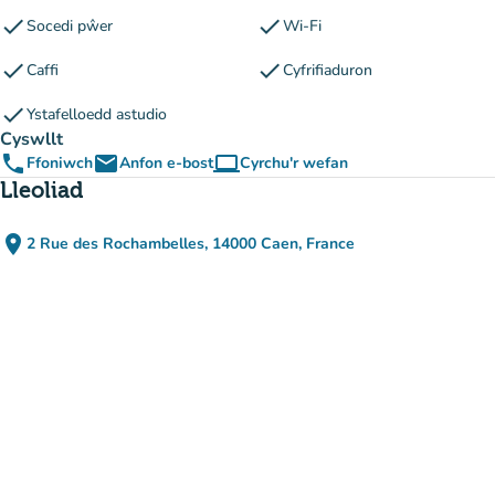
check
check
Socedi pŵer
Wi-Fi
check
check
Caffi
Cyfrifiaduron
check
Ystafelloedd astudio
Cyswllt
phone
email
computer
Ffoniwch
Anfon e-bost
Cyrchu'r wefan
(tab newydd)
Lleoliad
place
2 Rue des Rochambelles, 14000 Caen, France
(agor yn Google Maps)
(tab newydd)