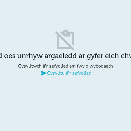
content_paste_off
d oes unrhyw argaeledd ar gyfer eich c
Cysylltwch â'r sefydliad am fwy o wybodaeth
send
Cysylltu â'r sefydliad