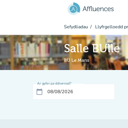
Mynd i'r prif gynnwys
Sefydliadau
Llyfrgelloedd pr
Salle BUlle
BU Le Mans
Ar gyfer pa ddiwrnod?
calendar_today