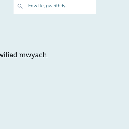
Enw lle, gweithdy...
search
hwiliad mwyach.