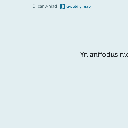
map
0
canlyniad
Gweld y map
(tab newydd)
Yn anffodus ni